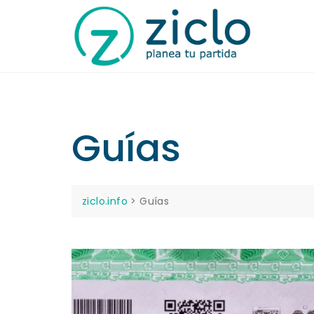
Guías
ziclo.info
>
Guías