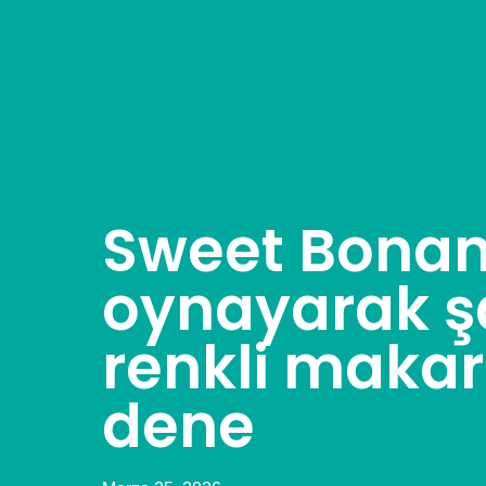
Sweet Bona
oynayarak ş
renkli maka
dene