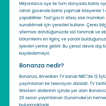
Milyonlarca üye ile tüm dünyada bahis oyn
rahat güvende bahis yapmak isteyenler 1 d
yapabilirler. Tssf.gov.tr sitesi, size mümkün
sunabilmek için çerezleri kullanır. Çerez bil
sitemize döndüğünüzde sizi tanımak ve eki
bölümlerini en ilginç ve yararlı bulduğun
işlevleri yerine getirir. Bu çerezi devre dışı bı
kaydedemeyiz.
Bonanza nedir?
Bonanza, Amerikan TV kanalı NBC'de 12 Eylü
yayımlanan bir televizyon dizisidir. TV tar
Western dizilerinin içinde yer alan Bonan
20 sezon yayımlanan Gunsmoke'un hemen a
bulunmaktadır.