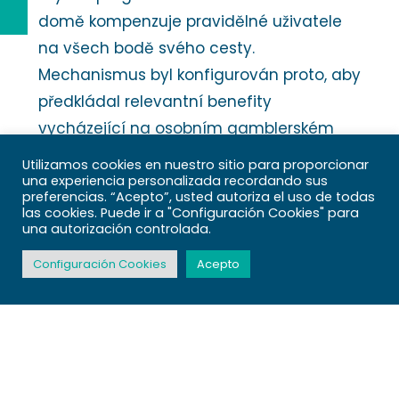
domě kompenzuje pravidělné uživatele
na všech bodě svého cesty.
Mechanismus byl konfigurován proto, aby
předkládal relevantní benefity
vycházející na osobním gamblerském
přístupu každého uživatele.
Utilizamos cookies en nuestro sitio para proporcionar
una experiencia personalizada recordando sus
Organizace
preferencias. “Acepto”, usted autoriza el uso de todas
las cookies. Puede ir a "Configuración Cookies" para
una autorización controlada.
Odměnovéh
Configuración Cookies
Acepto
o Programu