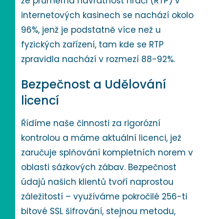
že průměrná návratnost hráči (RTP) v
internetových kasinech se nachází okolo
96%, jenž je podstatně více než u
fyzických zařízení, tam kde se RTP
zpravidla nachází v rozmezí 88-92%.
Bezpečnost a Udělování
licencí
Řídíme naše činnosti za rigorózní
kontrolou a máme aktuální licenci, jež
zaručuje splňování kompletních norem v
oblasti sázkových zábav. Bezpečnost
údajů našich klientů tvoří naprostou
záležitostí – využíváme pokročilé 256-ti
bitové SSL šifrování, stejnou metodu,