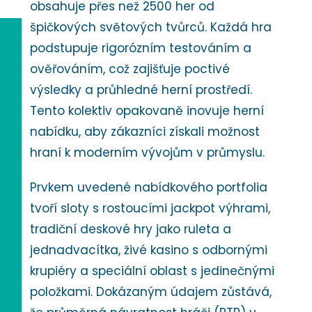
obsahuje přes než 2500 her od
špičkových světových tvůrců. Každá hra
podstupuje rigorózním testováním a
ověřováním, což zajišťuje poctivé
výsledky a průhledné herní prostředí.
Tento kolektiv opakovaně inovuje herní
nabídku, aby zákazníci získali možnost
hraní k moderním vývojům v průmyslu.
Prvkem uvedené nabídkového portfolia
tvoří sloty s rostoucími jackpot výhrami,
tradiční deskové hry jako ruleta a
jednadvacítka, živé kasino s odbornými
krupiéry a speciální oblast s jedinečnými
položkami. Dokázaným údajem zůstává,