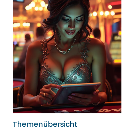
Themenübersicht