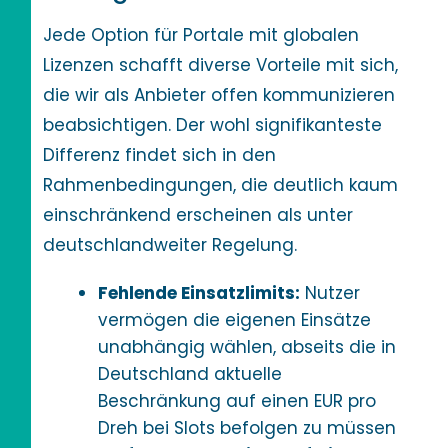
Jede Option für Portale mit globalen
Lizenzen schafft diverse Vorteile mit sich,
die wir als Anbieter offen kommunizieren
beabsichtigen. Der wohl signifikanteste
Differenz findet sich in den
Rahmenbedingungen, die deutlich kaum
einschränkend erscheinen als unter
deutschlandweiter Regelung.
Fehlende Einsatzlimits:
Nutzer
vermögen die eigenen Einsätze
unabhängig wählen, abseits die in
Deutschland aktuelle
Beschränkung auf einen EUR pro
Dreh bei Slots befolgen zu müssen