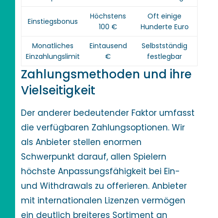
Höchstens
Oft einige
Einstiegsbonus
100 €
Hunderte Euro
Monatliches
Eintausend
Selbstständig
Einzahlungslimit
€
festlegbar
Zahlungsmethoden und ihre
Vielseitigkeit
Der anderer bedeutender Faktor umfasst
die verfügbaren Zahlungsoptionen. Wir
als Anbieter stellen enormen
Schwerpunkt darauf, allen Spielern
höchste Anpassungsfähigkeit bei Ein-
und Withdrawals zu offerieren. Anbieter
mit internationalen Lizenzen vermögen
ein deutlich breiteres Sortiment an