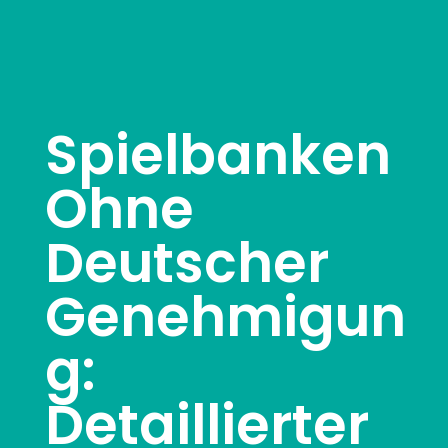
Spielbanken
Ohne
Deutscher
Genehmigun
g:
Detaillierter