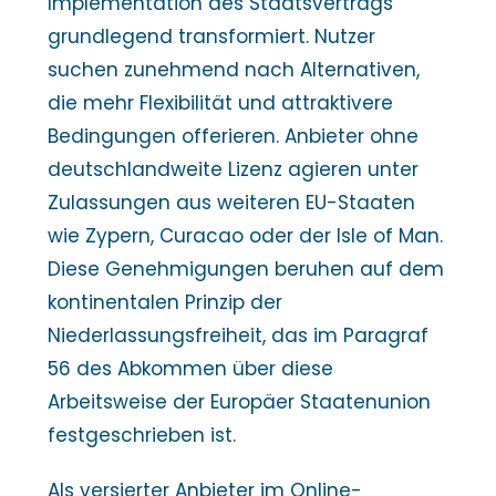
Implementation des Staatsvertrags
grundlegend transformiert. Nutzer
suchen zunehmend nach Alternativen,
die mehr Flexibilität und attraktivere
Bedingungen offerieren. Anbieter ohne
deutschlandweite Lizenz agieren unter
Zulassungen aus weiteren EU-Staaten
wie Zypern, Curacao oder der Isle of Man.
Diese Genehmigungen beruhen auf dem
kontinentalen Prinzip der
Niederlassungsfreiheit, das im Paragraf
56 des Abkommen über diese
Arbeitsweise der Europäer Staatenunion
festgeschrieben ist.
Als versierter Anbieter im Online-