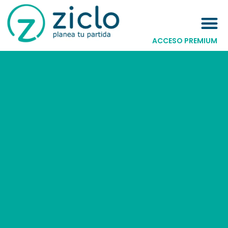
ACCESO PREMIUM