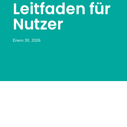
Leitfaden für
Nutzer
Enero 30, 2026