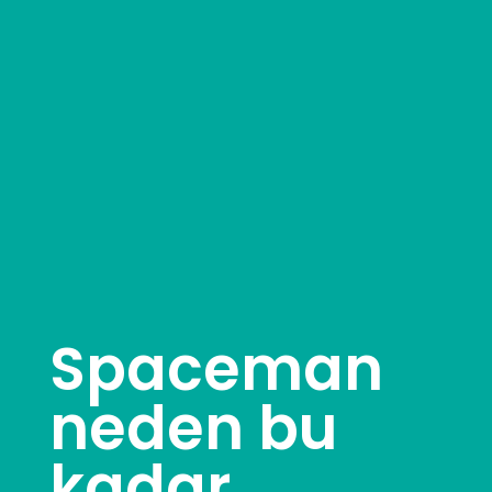
Spaceman
neden bu
kadar