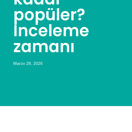
popüler?
İnceleme
zamanı
Marzo 28, 2026