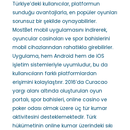
Türkiye’deki kullanıcılar, platformun
sunduğu avantajlarla, en popüler oyunları
sorunsuz bir şekilde oynayabilirler.
MostBet mobil uygulamasını indirerek,
oyuncular casinoları ve spor bahislerini
mobil cihazlarından rahatlıkla girebilirler.
Uygulama, hem Android hem de iOS
işletim sistemleriyle uyumludur, bu da
kullanıcıların farklı platformlardan
erişimini kolaylaştırır. 2016’da Curacao
yargı alanı altında oluşturulan oyun
portalı, spor bahisleri, online casino ve
poker odası olmak üzere üç tür kumar
aktivitesini desteklemektedir. Türk
hükümetinin online kumar üzerindeki sıkı