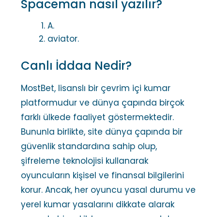
Spaceman nasıl yazılır?
A.
aviator.
Canlı İddaa Nedir?
MostBet, lisanslı bir çevrim içi kumar
platformudur ve dünya çapında birçok
farklı ülkede faaliyet göstermektedir.
Bununla birlikte, site dünya çapında bir
güvenlik standardına sahip olup,
şifreleme teknolojisi kullanarak
oyuncuların kişisel ve finansal bilgilerini
korur. Ancak, her oyuncu yasal durumu ve
yerel kumar yasalarını dikkate alarak