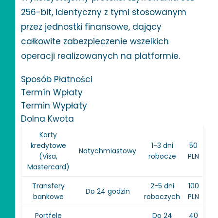
256-bit, identyczny z tymi stosowanym
przez jednostki finansowe, dający
całkowite zabezpieczenie wszelkich
operacji realizowanych na platformie.
Sposób Płatności
Termín Wpłaty
Termin Wypłaty
Dolna Kwota
Karty
kredytowe
1-3 dni
50
Natychmiastowy
(Visa,
robocze
PLN
Mastercard)
Transfery
2-5 dni
100
Do 24 godzin
bankowe
roboczych
PLN
Portfele
Do 24
40