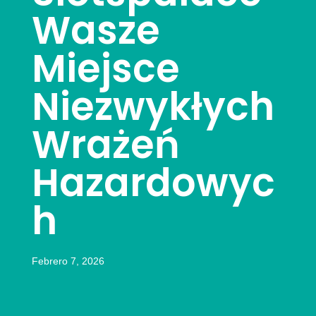
Wasze
Miejsce
Niezwykłych
Wrażeń
Hazardowyc
h
Febrero 7, 2026