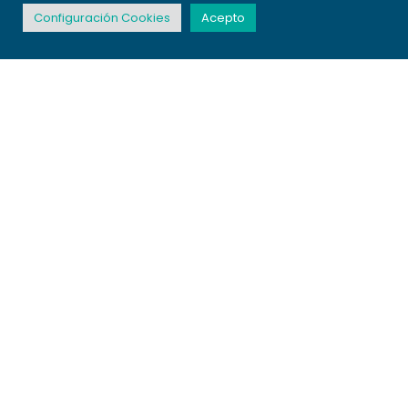
Eksperckie Wsparcie Naszego
Configuración Cookies
Acepto
Graczy
Ekipa pomocy klienta Slotspalace działa
ciągle przez 7 дней w tygodniu, oferując
wsparcie w języku polskim. Nasi
specjaliści uczestniczą w cykliczne kursy
związane z nowych funkcji platformy oraz
odpowiedzialnego hazardu.
Metody
Komunikacji