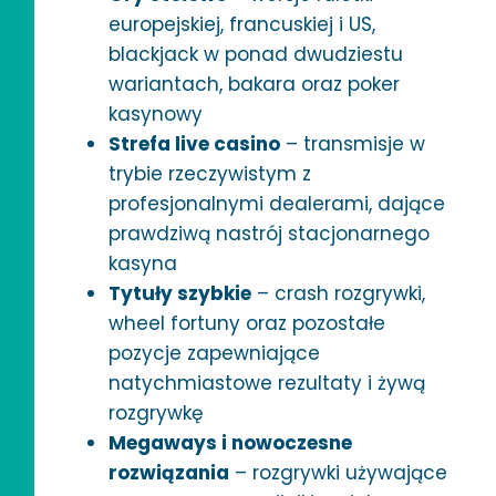
europejskiej, francuskiej i US,
blackjack w ponad dwudziestu
wariantach, bakara oraz poker
kasynowy
Strefa live casino
– transmisje w
trybie rzeczywistym z
profesjonalnymi dealerami, dające
prawdziwą nastrój stacjonarnego
kasyna
Tytuły szybkie
– crash rozgrywki,
wheel fortuny oraz pozostałe
pozycje zapewniające
natychmiastowe rezultaty i żywą
rozgrywkę
Megaways i nowoczesne
rozwiązania
– rozgrywki używające