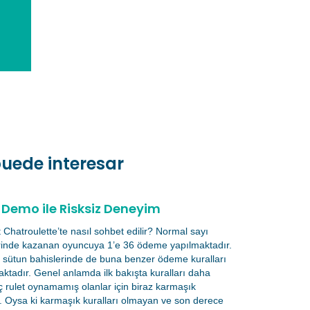
puede interesar
 Demo ile Risksiz Deneyim
 Chatroulette’te nasıl sohbet edilir? Normal sayı
rinde kazanan oyuncuya 1’e 36 ödeme yapılmaktadır.
e sütun bahislerinde de buna benzer ödeme kuralları
ktadır. Genel anlamda ilk bakışta kuralları daha
ç rulet oynamamış olanlar için biraz karmaşık
ir. Oysa ki karmaşık kuralları olmayan ve son derece