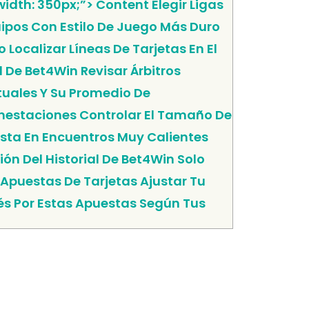
idth: 350px;”> Content Elegir Ligas
ipos Con Estilo De Juego Más Duro
Localizar Líneas De Tarjetas En El
 De Bet4Win Revisar Árbitros
tuales Y Su Promedio De
estaciones Controlar El Tamaño De
sta En Encuentros Muy Calientes
ión Del Historial De Bet4Win Solo
Apuestas De Tarjetas Ajustar Tu
és Por Estas Apuestas Según Tus