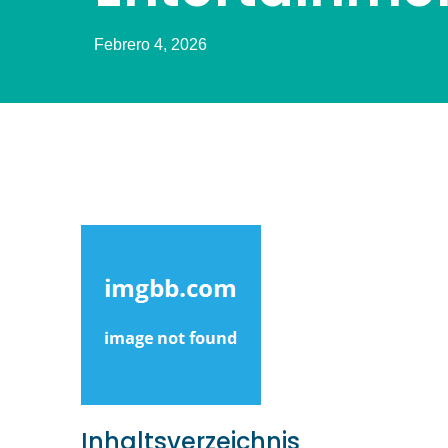
Febrero 4, 2026
Inhaltsverzeichnis