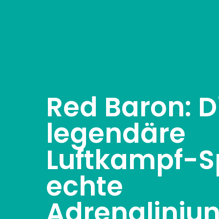
Red Baron: D
legendäre
Luftkampf-Sp
echte
Adrenalinjun