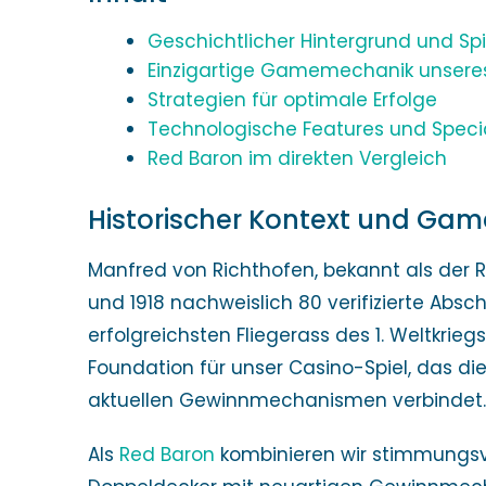
Geschichtlicher Hintergrund und Sp
Einzigartige Gamemechanik unser
Strategien für optimale Erfolge
Technologische Features und Speci
Red Baron im direkten Vergleich
Historischer Kontext und Ga
Manfred von Richthofen, bekannt als der R
und 1918 nachweislich 80 verifizierte Ab
erfolgreichsten Fliegerass des 1. Weltkriegs
Foundation für unser Casino-Spiel, das di
aktuellen Gewinnmechanismen verbindet.
Als
Red Baron
kombinieren wir stimmungsvo