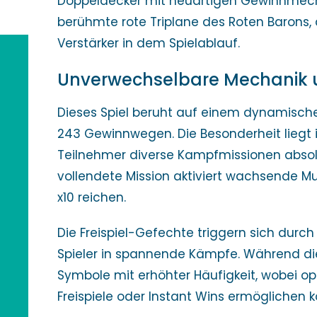
Doppeldecker mit neuartigen Gewinnmechan
berühmte rote Triplane des Roten Barons,
Verstärker in dem Spielablauf.
Unverwechselbare Mechanik
Dieses Spiel beruht auf einem dynamisc
243 Gewinnwegen. Die Besonderheit liegt 
Teilnehmer diverse Kampfmissionen absolv
vollendete Mission aktiviert wachsende Mult
x10 reichen.
Die Freispiel-Gefechte triggern sich durc
Spieler in spannende Kämpfe. Während di
Symbole mit erhöhter Häufigkeit, wobei op
Freispiele oder Instant Wins ermöglichen 