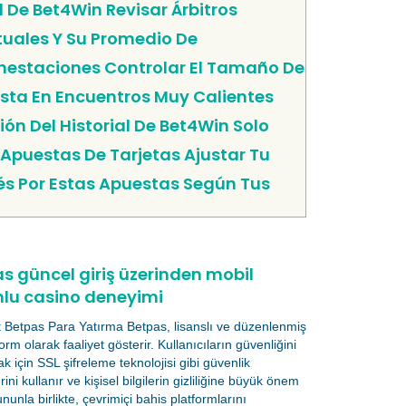
 De Bet4Win Revisar Árbitros
tuales Y Su Promedio De
estaciones Controlar El Tamaño De
sta En Encuentros Muy Calientes
ión Del Historial De Bet4Win Solo
Apuestas De Tarjetas Ajustar Tu
és Por Estas Apuestas Según Tus
s güncel giriş üzerinden mobil
lu casino deneyimi
 Betpas Para Yatırma Betpas, lisanslı ve düzenlenmiş
form olarak faaliyet gösterir. Kullanıcıların güvenliğini
 için SSL şifreleme teknolojisi gibi güvenlik
ini kullanır ve kişisel bilgilerin gizliliğine büyük önem
ununla birlikte, çevrimiçi bahis platformlarını