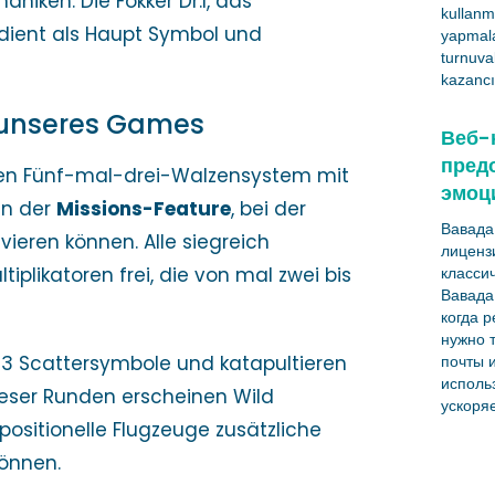
iken. Die Fokker Dr.I, das
kullanm
 dient als Haupt Symbol und
yapmala
turnuva
kazancı
 unseres Games
Веб-к
пред
hen Fünf-mal-drei-Walzensystem mit
эмоц
in der
Missions-Feature
, bei der
Вавада
ieren können. Alle siegreich
лиценз
iplikatoren frei, die von mal zwei bis
класси
Вавада
когда р
нужно 
h 3 Scattersymbole und katapultieren
почты и
использ
eser Runden erscheinen Wild
ускоря
positionelle Flugzeuge zusätzliche
können.