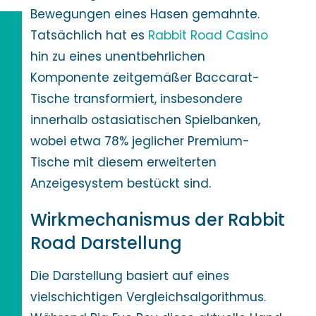
Bewegungen eines Hasen gemahnte.
Tatsächlich hat es
Rabbit Road Casino
hin zu eines unentbehrlichen
Komponente zeitgemäßer Baccarat-
Tische transformiert, insbesondere
innerhalb ostasiatischen Spielbanken,
wobei etwa 78% jeglicher Premium-
Tische mit diesem erweiterten
Anzeigesystem bestückt sind.
Wirkmechanismus der Rabbit
Road Darstellung
Die Darstellung basiert auf eines
vielschichtigen Vergleichsalgorithmus.