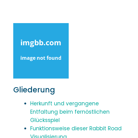
Gliederung
Herkunft und vergangene
Entfaltung beim fernöstlichen
Glücksspiel
Funktionsweise dieser Rabbit Road
Visualisierung