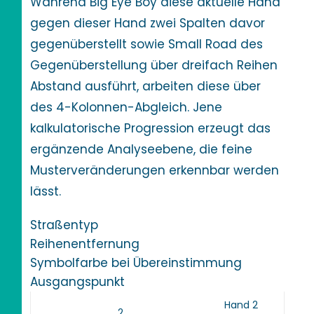
Während Big Eye Boy diese aktuelle Hand
gegen dieser Hand zwei Spalten davor
gegenüberstellt sowie Small Road des
Gegenüberstellung über dreifach Reihen
Abstand ausführt, arbeiten diese über
des 4-Kolonnen-Abgleich. Jene
kalkulatorische Progression erzeugt das
ergänzende Analyseebene, die feine
Musterveränderungen erkennbar werden
lässt.
Straßentyp
Reihenentfernung
Symbolfarbe bei Übereinstimmung
Ausgangspunkt
Hand 2
2