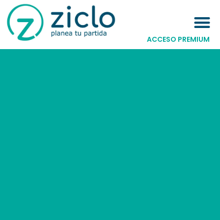
ACCESO PREMIUM