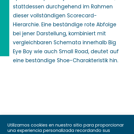
stattdessen durchgehend im Rahmen
dieser vollständigen Scorecard-
Hierarchie. Eine beständige rote Abfolge
bei jener Darstellung, kombiniert mit
vergleichbaren Schemata innerhalb Big
Eye Boy wie auch Small Road, deutet auf
eine beständige Shoe-Charakteristik hin.
Typische
Interpretatio
nsmuster
Utilizamos cookies en nuestro sitio para proporcionar
una experiencia personalizada recordando sus