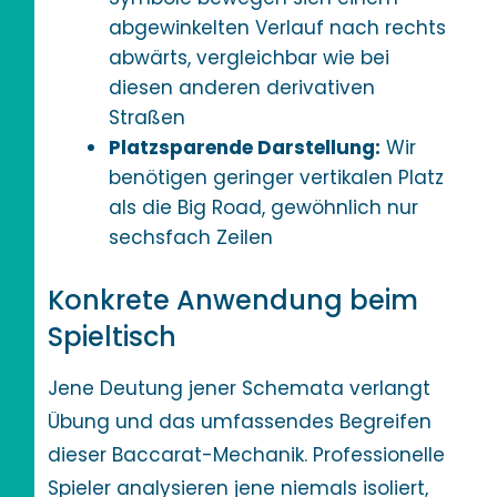
abgewinkelten Verlauf nach rechts
abwärts, vergleichbar wie bei
diesen anderen derivativen
Straßen
Platzsparende Darstellung:
Wir
benötigen geringer vertikalen Platz
als die Big Road, gewöhnlich nur
sechsfach Zeilen
Konkrete Anwendung beim
Spieltisch
Jene Deutung jener Schemata verlangt
Übung und das umfassendes Begreifen
dieser Baccarat-Mechanik. Professionelle
Spieler analysieren jene niemals isoliert,