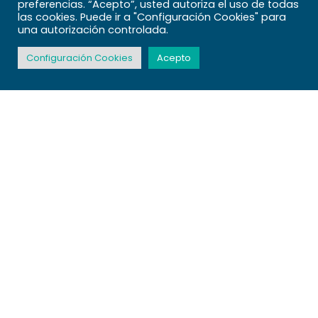
preferencias. “Acepto”, usted autoriza el uso de todas
las cookies. Puede ir a "Configuración Cookies" para
Erfahrene Fachleute konzentrieren sich
una autorización controlada.
insbesondere für Farbverschiebungen
Configuración Cookies
Acepto
innerhalb jener Anzeige. Ein plötzlicher
Wandel über Rot zu Blau im Anschluss an
eines längeren einheitlichen Sequenz
kann wie Warnsignal gedeutet sein.
Dennoch sollte unterstrichen sein, dass
wir lediglich vergangene Daten
visualisieren – mathematisch gesehen
wirkt ein auf keinerlei vergangene Hand
jenes Ausgang kommender Runden.
Strategische Nutzen
zugunsten von versierte