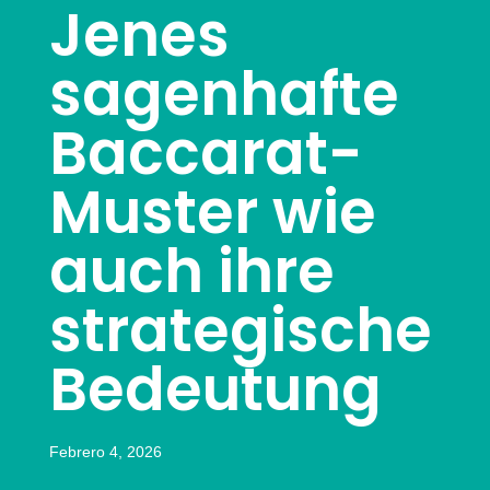
Jenes
sagenhafte
Baccarat-
Muster wie
auch ihre
strategische
Bedeutung
Febrero 4, 2026