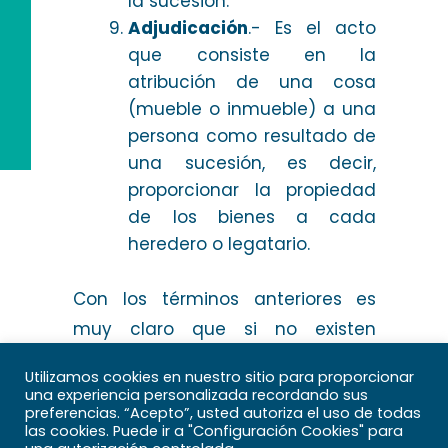
la sucesión.
Adjudicación
.- Es el acto
que consiste en la
atribución de una cosa
(mueble o inmueble) a una
persona como resultado de
una sucesión, es decir,
proporcionar la propiedad
de los bienes a cada
heredero o legatario.
Con los términos anteriores es
muy claro que si no existen
diferencias entre los herederos y
Utilizamos cookies en nuestro sitio para proporcionar
todos sean mayores de edad,
una experiencia personalizada recordando sus
preferencias. “Acepto”, usted autoriza el uso de todas
exista o no un testamento, hay
las cookies. Puede ir a "Configuración Cookies" para