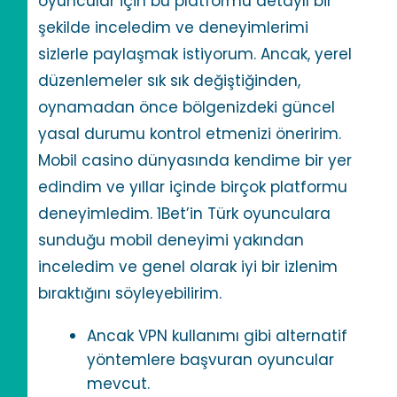
oyuncular için bu platformu detaylı bir
şekilde inceledim ve deneyimlerimi
sizlerle paylaşmak istiyorum. Ancak, yerel
düzenlemeler sık sık değiştiğinden,
oynamadan önce bölgenizdeki güncel
yasal durumu kontrol etmenizi öneririm.
Mobil casino dünyasında kendime bir yer
edindim ve yıllar içinde birçok platformu
deneyimledim. 1Bet’in Türk oyunculara
sunduğu mobil deneyimi yakından
inceledim ve genel olarak iyi bir izlenim
bıraktığını söyleyebilirim.
Ancak VPN kullanımı gibi alternatif
yöntemlere başvuran oyuncular
mevcut.