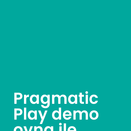
Pragmatic
Play demo
oyna ile