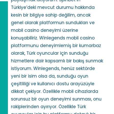
Türkiye’deki mevcut durumu hakkında
kesin bir bilgiye sahip değilim, ancak
genel olarak platformun sundukları ve
mobil casino deneyimi üzerine
konuşabiliriz. Winlegends mobil casino
platformunu deneyimlemiş bir kumarbaz
olarak, Türk oyuncular için sunduğu
hizmetlere dair kapsamlı bir bakış sunmak
istiyorum. Winlegends, henüz sektörde
yeni bir isim olsa da, sunduğu oyun
çeşitliliği ve kullanıcı dostu arayüzüyle
dikkat çekiyor. Özellikle mobil cihazlarda
sorunsuz bir oyun deneyimi sunması, onu
rakiplerinden ayırıyor. Özellikle Türk