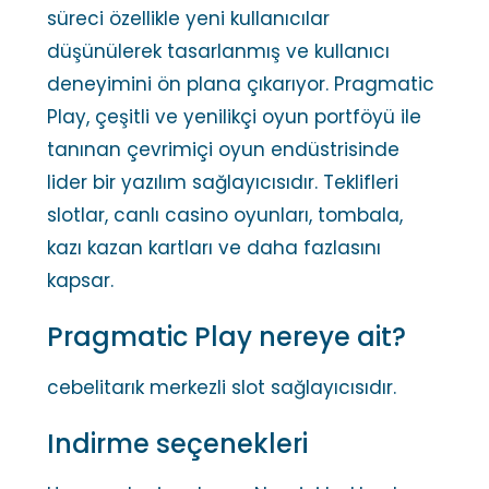
süreci özellikle yeni kullanıcılar
düşünülerek tasarlanmış ve kullanıcı
deneyimini ön plana çıkarıyor. Pragmatic
Play, çeşitli ve yenilikçi oyun portföyü ile
tanınan çevrimiçi oyun endüstrisinde
lider bir yazılım sağlayıcısıdır. Teklifleri
slotlar, canlı casino oyunları, tombala,
kazı kazan kartları ve daha fazlasını
kapsar.
Pragmatic Play nereye ait?
cebelitarık merkezli slot sağlayıcısıdır.
Indirme seçenekleri