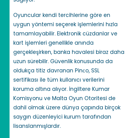
Oyuncular kendi tercihlerine göre en
uygun yöntemi seçerek işlemlerini hızla
tamamlayabilir. Elektronik cüzdanlar ve
kart işlemleri genellikle anında
gerçekleşirken, banka havalesi biraz daha
uzun sürebilir. Güvenlik konusunda da
oldukça titiz davranan Pinсo, SSL
sertifikası ile tüm kullanıcı verilerini
koruma altına alıyor. İngiltere Kumar
Komisyonu ve Malta Oyun Otoritesi de
dahil olmak üzere dünya çapında birçok
saygın düzenleyici kurum tarafından
lisanslanmışlardır.