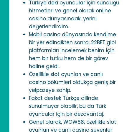
Türkiye’deki oyuncular için sunduğu
hizmetleri ve genel olarak online
casino dünyasındaki yerini
değerlendirdim.
Mobil casino dünyasında kendime
bir yer edindikten sonra, 22BET gibi
platformları incelemek benim için
hem bir tutku hem de bir görev
haline geldi.
Özellikle slot oyunları ve canlı
casino bölümleri oldukça geniş bir
yelpazeye sahip.
Fakat destek Türkçe dilinde
sunulmuyor olabilir, bu da Türk
oyuncular için bir dezavantaj.
Genel olarak, WOW88, özellikle slot
oyunları ve canlı casino sevenler