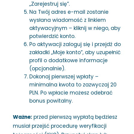
„Zarejestruj się”.
Na Twój adres e-mail zostanie
wysłana wiadomość z linkiem
aktywacyjnym – kliknij w niego, aby
potwierdzić konto.
Po aktywacji zaloguj się i przejdź do
zakładki „Moje konto”, aby uzupełnić
profil o dodatkowe informacje
(opcjonalnie).
Dokonaj pierwszej wpłaty –
minimalna kwota to zazwyczaj 20
PLN. Po wpłacie możesz odebrać
bonus powitalny.
Ważne:
przed pierwszą wypłatą będziesz
musiał przejść procedurę weryfikacji