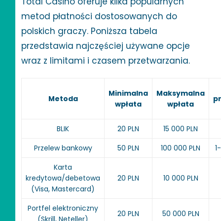
Total Casino oferuje kilka popularnych
metod płatności dostosowanych do
polskich graczy. Poniższa tabela
przedstawia najczęściej używane opcje
wraz z limitami i czasem przetwarzania.
Minimalna
Maksymalna
Metoda
p
wpłata
wpłata
BLIK
20 PLN
15 000 PLN
Przelew bankowy
50 PLN
100 000 PLN
1
Karta
kredytowa/debetowa
20 PLN
10 000 PLN
(Visa, Mastercard)
Portfel elektroniczny
20 PLN
50 000 PLN
(Skrill, Neteller)