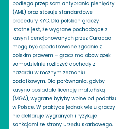
podlega przepisom antyprania pieniędzy
(AML) oraz stosuje standardowe
procedury KYC. Dla polskich graczy
istotne jest, że wygrane pochodzące z
kasyn licencjonowanych przez Curacao
mogą być opodatkowane zgodnie z
polskim prawem – gracz ma obowiązek
samodzielnie rozliczyć dochody z
hazardu w rocznym zeznaniu
podatkowym. Dla porównania, gdyby
kasyno posiadało licencję maltańską
(MGA), wygrane byłyby wolne od podatku
w Polsce. W praktyce jednak wielu graczy
nie deklaruje wygranych i ryzykuje
sankcjami ze strony urzędu skarbowego.