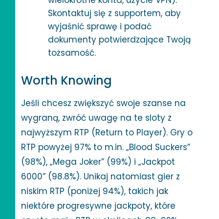
wielokrotne konta, użycie VPN).
Skontaktuj się z supportem, aby
wyjaśnić sprawę i podać
dokumenty potwierdzające Twoją
tożsamość.
Worth Knowing
Jeśli chcesz zwiększyć swoje szanse na
wygraną, zwróć uwagę na te sloty z
najwyższym RTP (Return to Player). Gry o
RTP powyżej 97% to m.in. „Blood Suckers”
(98%), „Mega Joker” (99%) i „Jackpot
6000” (98.8%). Unikaj natomiast gier z
niskim RTP (poniżej 94%), takich jak
niektóre progresywne jackpoty, które