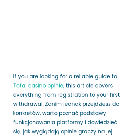
If you are looking for a reliable guide to
Total casino opinie
, this article covers
everything from registration to your first
withdrawal. Zanim jednak przejdziesz do
konkretów, warto poznać podstawy
funkcjonowania platformy i dowiedzieć
się, jak wyglądają opinie graczy na jej