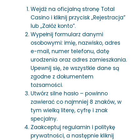
Wejdź na oficjalną stronę Total
Casino i kliknij przycisk „Rejestracja”
lub „Załóż konto”.
Wypełnij formularz danymi
osobowymi: imię, nazwisko, adres
e-mail, numer telefonu, datę
urodzenia oraz adres zamieszkania.
Upewnij się, że wszystkie dane są
zgodne z dokumentem
tożsamości.
Utwórz silne hasło – powinno
zawierać co najmniej 8 znaków, w
tym wielką literę, cyfrę i znak
specjalny.
Zaakceptuj regulamin i politykę
prywatności, a następnie kliknij