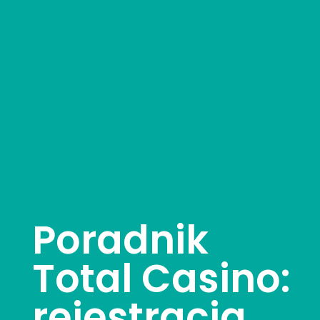
Poradnik
Total Casino:
rejestracja,