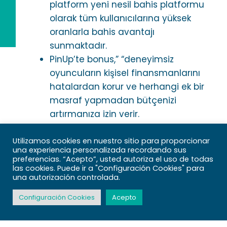
platform yeni nesil bahis platformu
olarak tüm kullanıcılarına yüksek
oranlarla bahis avantajı
sunmaktadır.
PinUp’te bonus,” “deneyimsiz
oyuncuların kişisel finansmanlarını
hatalardan korur ve herhangi ek bir
masraf yapmadan bütçenizi
artırmanıza izin verir.
Pin Up Casino, kullanıcılarını çeşitli
promosyonlar ve bonuslar ile
Utilizamos cookies en nuestro sitio para proporcionar
una experiencia personalizada recordando sus
ödüllendirir.
preferencias. “Acepto”, usted autoriza el uso de todas
Ülkemizde bu platformların pek
las cookies. Puede ir a "Configuración Cookies" para
una autorización controlada.
çoğu erişim engelleri ile
karşılaşmaktadır.
Configuración Cookies
Acepto
Spor türlerinden sonra, Counter–
Strike, Dota 2, League of Legends