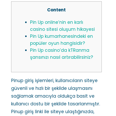
Content
Pin Up online’nin en karlı
casino sitesi oluşum hikayesi
Pin Up kumarhanesindeki en
popüler oyun hangisidir?
Pin Up casino’da kTRanma
şansınızı nasıl artırabilirsiniz?
Pinup giriş işlemleri, kullanıcıların siteye
güvenli ve hızlı bir şekilde ulaşmasını
sağlamak amacıyla oldukça basit ve
kullanıcı dostu bir şekilde tasarlanmıştır.
Pinup giriş linki ile siteye ulaştığınızda,