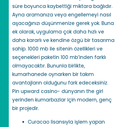
süre boyunca kaybettiği miktara bağlıdır.
Ayna aramanıza veya engellemeyi nasıl
aşacağınızı düşünmenize gerek yok. Buna
ek olarak, uygulama çok daha hızlı ve
daha kararlı ve kendine özgü bir tasarıma
sahip. 1000 mb ile sitenin özellikleri ve
seçenekleri paketin 100 mb’inden farklı
olmayacaktır. Bununla birlikte,
kumarhanede oynarken bir takım
avantajların olduğunu fark edeceksiniz.
Pin upward casino- dünyanın the girl
yerinden kumarbazlar için modern, genç
bir projedir.
Curacao lisansıyla işlem yapan