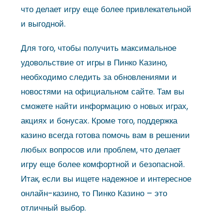
что делает игру еще более привлекательной
и выгодной.
Для того, чтобы получить максимальное
удовольствие от игры в Пинко Казино,
необходимо следить за обновлениями и
новостями на официальном сайте. Там вы
сможете найти информацию о новых играх,
акциях и бонусах. Кроме того, поддержка
казино всегда готова помочь вам в решении
любых вопросов или проблем, что делает
игру еще более комфортной и безопасной.
Итак, если вы ищете надежное и интересное
онлайн-казино, то Пинко Казино – это
отличный выбор.