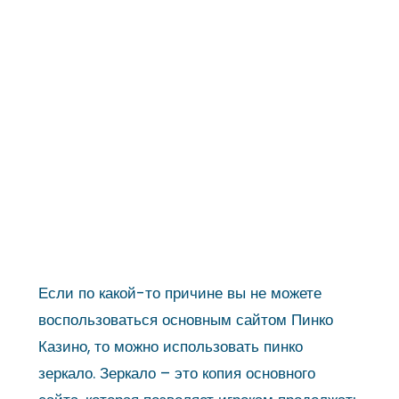
Зеркало –
альтернативн
ый вход на
сайт
Если по какой-то причине вы не можете
воспользоваться основным сайтом Пинко
Казино, то можно использовать пинко
зеркало. Зеркало – это копия основного