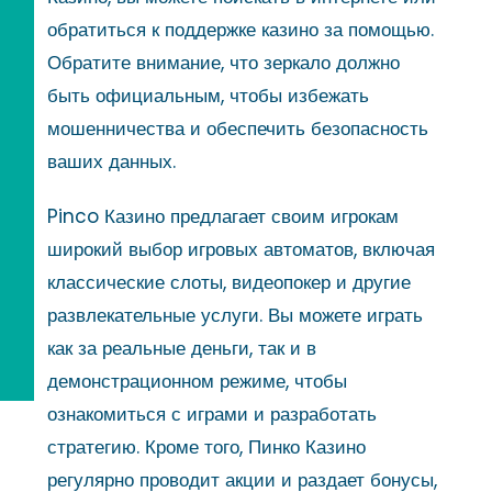
обратиться к поддержке казино за помощью.
Обратите внимание, что зеркало должно
быть официальным, чтобы избежать
мошенничества и обеспечить безопасность
ваших данных.
Pinco Казино предлагает своим игрокам
широкий выбор игровых автоматов, включая
классические слоты, видеопокер и другие
развлекательные услуги. Вы можете играть
как за реальные деньги, так и в
демонстрационном режиме, чтобы
ознакомиться с играми и разработать
стратегию. Кроме того, Пинко Казино
регулярно проводит акции и раздает бонусы,