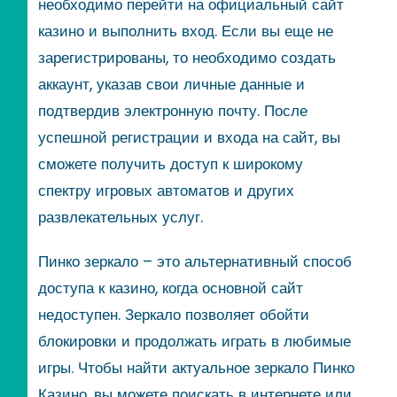
необходимо перейти на официальный сайт
казино и выполнить вход. Если вы еще не
зарегистрированы, то необходимо создать
аккаунт, указав свои личные данные и
подтвердив электронную почту. После
успешной регистрации и входа на сайт, вы
сможете получить доступ к широкому
спектру игровых автоматов и других
развлекательных услуг.
Пинко зеркало – это альтернативный способ
доступа к казино, когда основной сайт
недоступен. Зеркало позволяет обойти
блокировки и продолжать играть в любимые
игры. Чтобы найти актуальное зеркало Пинко
Казино, вы можете поискать в интернете или