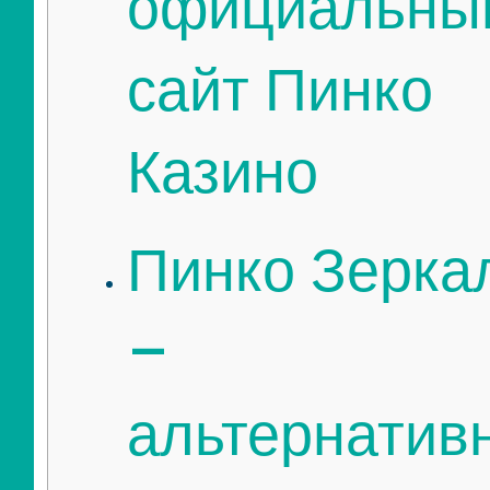
официальны
сайт Пинко
Казино
Пинко Зерка
–
альтернатив