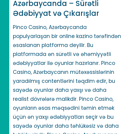
Azərbaycanda – Sürətli
Ədəbiyyat və Çıkarışlar
Pinco Casino, Azərbaycanda
populyarlaşan bir online kazino tərəfindən
əsaslanan platforma deyilir. Bu
platformada ən sürətli və əhəmiyyətli
ədəbiyyatlar ilə oyunlar hazırlanır. Pinco
Casino, Azərbaycanın mütəxəssislərinin
yaradılmış contentlərini təqdim edir, bu
sayədə oyunlar daha yaxşı və daha
realist dövrələrə malikdir. Pinco Casino,
oyunların əsas məqsədini təmin etmək
üçün ən yaxşı ədəbiyyatları seçir və bu
sayədə oyunlar daha təhlükəsiz və daha