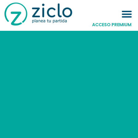
ACCESO PREMIUM