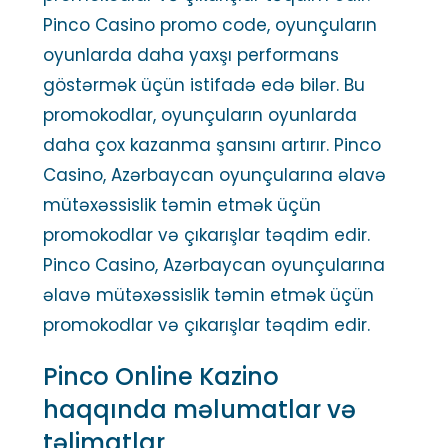
Pinco Casino promo code, oyunçuların
oyunlarda daha yaxşı performans
göstərmək üçün istifadə edə bilər. Bu
promokodlar, oyunçuların oyunlarda
daha çox kazanma şansını artırır. Pinco
Casino, Azərbaycan oyunçularına əlavə
mütəxəssislik təmin etmək üçün
promokodlar və çıkarışlar təqdim edir.
Pinco Casino, Azərbaycan oyunçularına
əlavə mütəxəssislik təmin etmək üçün
promokodlar və çıkarışlar təqdim edir.
Pinco Online Kazino
haqqında məlumatlar və
təlimatlar