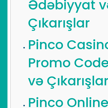
Ədəbiyyat v
Çıkarışlar
Pinco Casin
Promo Cod
və Çıkarışla
Pinco Onlin