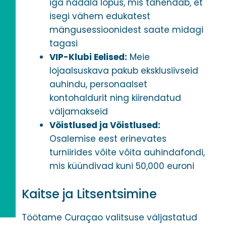
iga nädala lõpus, mis tähendab, et
isegi vähem edukatest
mängusessioonidest saate midagi
tagasi
VIP-Klubi Eelised:
Meie
lojaalsuskava pakub eksklusiivseid
auhindu, personaalset
kontohaldurit ning kiirendatud
väljamakseid
Võistlused ja Võistlused:
Osalemise eest erinevates
turniirides võite võita auhindafondi,
mis küündivad kuni 50,000 euroni
Kaitse ja Litsentsimine
Töötame Curaçao valitsuse väljastatud