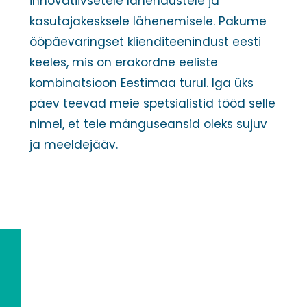
innovatiivsetele lahendustele ja
kasutajakesksele lähenemisele. Pakume
ööpäevaringset klienditeenindust eesti
keeles, mis on erakordne eeliste
kombinatsioon Eestimaa turul. Iga üks
päev teevad meie spetsialistid tööd selle
nimel, et teie mänguseansid oleks sujuv
ja meeldejääv.
Antud
Platvorm
Arvudes