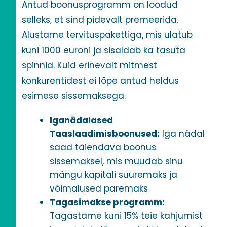
Antud boonusprogramm on loodud
selleks, et sind pidevalt premeerida.
Alustame tervituspakettiga, mis ulatub
kuni 1000 euroni ja sisaldab ka tasuta
spinnid. Kuid erinevalt mitmest
konkurentidest ei lõpe antud heldus
esimese sissemaksega.
Iganädalased
Taaslaadimisboonused:
Iga nädal
saad täiendava boonus
sissemaksel, mis muudab sinu
mängu kapitali suuremaks ja
võimalused paremaks
Tagasimakse programm:
Tagastame kuni 15% teie kahjumist