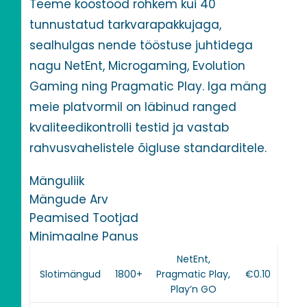
Teeme koostööd rohkem kui 40
tunnustatud tarkvarapakkujaga,
sealhulgas nende tööstuse juhtidega
nagu NetEnt, Microgaming, Evolution
Gaming ning Pragmatic Play. Iga mäng
meie platvormil on läbinud ranged
kvaliteedikontrolli testid ja vastab
rahvusvahelistele õigluse standarditele.
Mänguliik
Mängude Arv
Peamised Tootjad
Minimaalne Panus
NetEnt,
Slotimängud
1800+
Pragmatic Play,
€0.10
Play’n GO