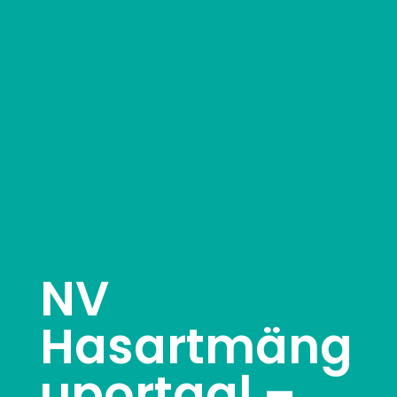
NV
Hasartmäng
uportaal –