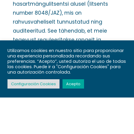
hasartmängulitsentsi alusel (litsents
number 8048/JAZ), mis on
rahvusvaheliselt tunnustatud ning
auditeeritud. See tähendab, et meie
tegevust reguleeritakse rangelt ja
peame järgima kõrgeimaid standardeid
Utilizamos cookies en nuestro sitio para proporcionar
una experiencia personalizada recordando sus
nii õigluse kui ka turvalisuse osas.
preferencias. “Acepto”, usted autoriza el uso de todas
las cookies. Puede ir a "Configuración Cookies" para
una autorización controlada.
Kasutame 256-bitist SSL-krüpteeringut,
mis on sama turvataseme mis
Configuración Cookies
Acepto
pankadega. Kõik teie isiklikud andmed ja
rahalised tehingud on kaitstud
tipptasemel turvatehnoloogiaga. Oleme
sertifitseeritud eCOGRA poolt, mis
kinnitab antud hasartmängude õiglust