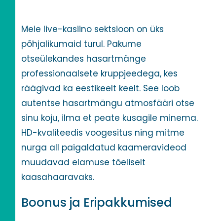
Meie live-kasiino sektsioon on üks
põhjalikumaid turul. Pakume
otseülekandes hasartmänge
professionaalsete kruppjeedega, kes
räägivad ka eestikeelt keelt. See loob
autentse hasartmängu atmosfääri otse
sinu koju, ilma et peate kusagile minema.
HD-kvaliteedis voogesitus ning mitme
nurga all paigaldatud kaameravideod
muudavad elamuse tõeliselt
kaasahaaravaks.
Boonus ja Eripakkumised