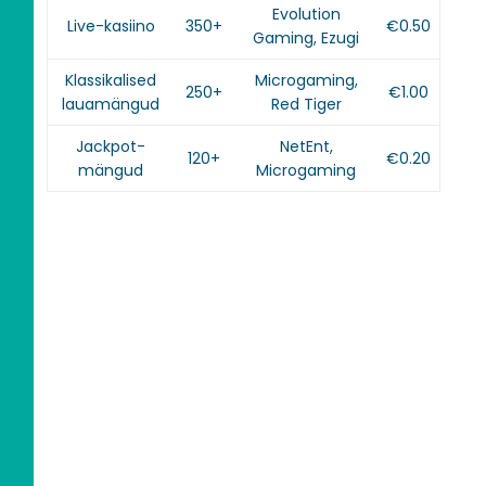
Evolution
Live-kasiino
350+
€0.50
Gaming, Ezugi
Klassikalised
Microgaming,
250+
€1.00
lauamängud
Red Tiger
Jackpot-
NetEnt,
120+
€0.20
mängud
Microgaming
Eksklusiivne
Reaalajas
Kasiino
Kogemus