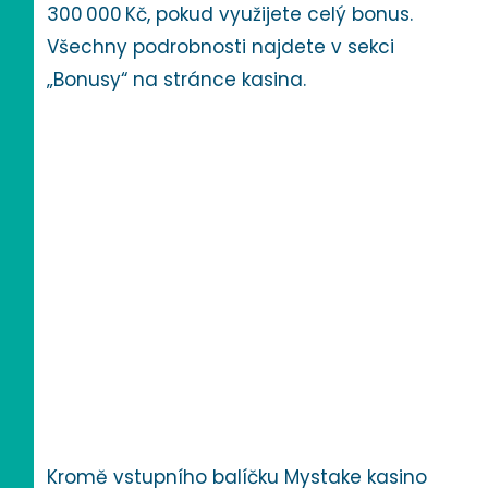
300 000 Kč, pokud využijete celý bonus.
Všechny podrobnosti najdete v sekci
„Bonusy“ na stránce kasina.
Pravidelné
promo a
věrnostní
program
Kromě vstupního balíčku Mystake kasino