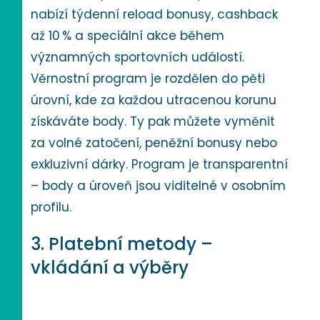
nabízí týdenní reload bonusy, cashback
až 10 % a speciální akce během
významných sportovních událostí.
Věrnostní program je rozdělen do pěti
úrovní, kde za každou utracenou korunu
získáváte body. Ty pak můžete vyměnit
za volné zatočení, peněžní bonusy nebo
exkluzivní dárky. Program je transparentní
– body a úroveň jsou viditelné v osobním
profilu.
3. Platební metody –
vkládání a výběry
Deposit