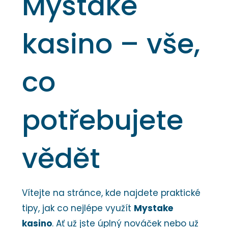
Mystake
kasino – vše,
co
potřebujete
vědět
Vítejte na stránce, kde najdete praktické
tipy, jak co nejlépe využít
Mystake
kasino
. Ať už jste úplný nováček nebo už