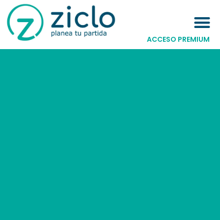
ACCESO PREMIUM