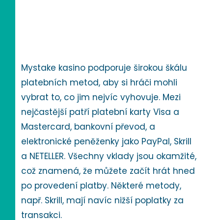
methods
Mystake kasino podporuje širokou škálu
platebních metod, aby si hráči mohli
vybrat to, co jim nejvíc vyhovuje. Mezi
nejčastější patří platební karty Visa a
Mastercard, bankovní převod, a
elektronické peněženky jako PayPal, Skrill
a NETELLER. Všechny vklady jsou okamžité,
což znamená, že můžete začít hrát hned
po provedení platby. Některé metody,
např. Skrill, mají navíc nižší poplatky za
transakci.