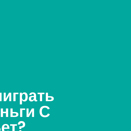
играть
ньги С
ет?