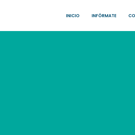
INICIO
INFÓRMATE
CO