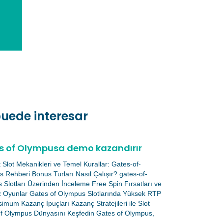
puede interesar
s of Olympusa demo kazandırır
 Slot Mekanikleri ve Temel Kurallar: Gates-of-
 Rehberi Bonus Turları Nasıl Çalışır? gates-of-
 Slotları Üzerinden İnceleme Free Spin Fırsatları ve
z Oyunlar Gates of Olympus Slotlarında Yüksek RTP
imum Kazanç İpuçları Kazanç Stratejileri ile Slot
f Olympus Dünyasını Keşfedin Gates of Olympus,