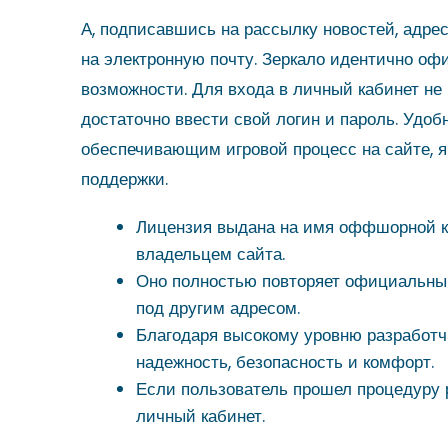
А, подписавшись на рассылку новостей, адре
на электронную почту. Зеркало идентично оф
возможности. Для входа в личный кабинет не
достаточно ввести свой логин и пароль. Уд
обеспечивающим игровой процесс на сайте, я
поддержки.
Лицензия выдана на имя оффшорной ко
владельцем сайта.
Оно полностью повторяет официальный
под другим адресом.
Благодаря высокому уровню разработч
надежность, безопасность и комфорт.
Если пользователь прошел процедуру р
личный кабинет.