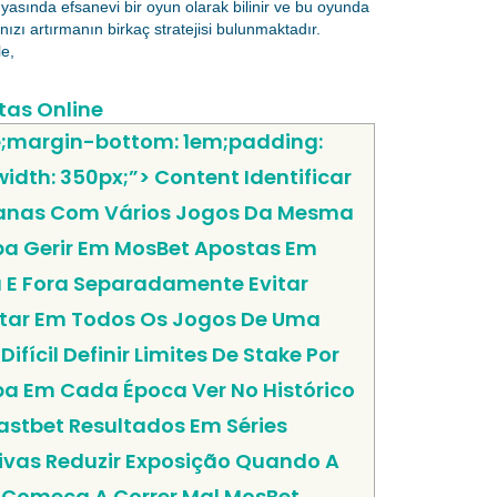
nyasında efsanevi bir oyun olarak bilinir ve bu oyunda
ızı artırmanın birkaç stratejisi bulunmaktadır.
le,
tas Online
e;margin-bottom: 1em;padding:
idth: 350px;”> Content Identificar
nas Com Vários Jogos Da Mesma
pa Gerir Em MosBet Apostas Em
 E Fora Separadamente Evitar
tar Em Todos Os Jogos De Uma
 Difícil Definir Limites De Stake Por
pa Em Cada Época Ver No Histórico
astbet Resultados Em Séries
tivas Reduzir Exposição Quando A
e Começa A Correr Mal MosBet