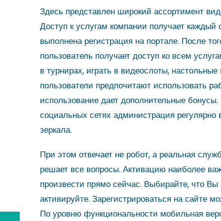
Здесь представлен широкий ассортимент виде
Доступ к услугам компании получает каждый 
выполнена регистрация на портале. После того
пользователь получает доступ ко всем услуг
в турнирах, играть в видеослоты, настольные 
пользователи предпочитают использовать рабо
использование дает дополнительные бонусы.
социальных сетях администрация регулярно 
зеркала.
При этом отвечает не робот, а реальная служ
решает все вопросы. Активацию наиболее ва
произвести прямо сейчас. Выбирайте, что Вы
активируйте. Зарегистрироваться на сайте мо
По уровню функциональности мобильная верси