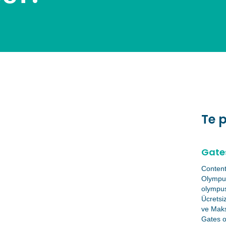
Te 
Gate
Content
Olympus
olympus
Ücretsi
ve Maks
Gates o