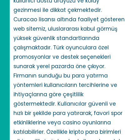
kullanıcı dostu arayüzü ve kolay
gezinmesi ile dikkat çekmektedir.
Curacao lisansı altında faaliyet gösteren
web sitemiz, uluslararası kabul görmüş
yüksek güvenlik standartlarında
çalışmaktadır. Türk oyunculara özel
promosyonlar ve destek seçenekleri
sunarak yerel pazarda öne çıkıyor.
Firmanın sunduğu bu para yatırma
yöntemleri kullanıcıların tercihlerine ve
ihtiyaçlarına göre çeşitlilik
göstermektedir. Kullanıcılar güvenli ve
hızlı bir şekilde para yatırarak, favori spor
etkinliklerine veya casino oyunlarına
katılabilirler. Özellikle kripto para birimleri