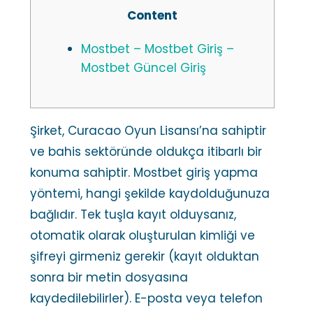
Content
Mostbet – Mostbet Giriş –
Mostbet Güncel Giriş
Şirket, Curacao Oyun Lisansı’na sahiptir
ve bahis sektöründe oldukça itibarlı bir
konuma sahiptir. Mostbet giriş yapma
yöntemi, hangi şekilde kaydolduğunuza
bağlıdır. Tek tuşla kayıt olduysanız,
otomatik olarak oluşturulan kimliği ve
şifreyi girmeniz gerekir (kayıt olduktan
sonra bir metin dosyasına
kaydedilebilirler). E-posta veya telefon