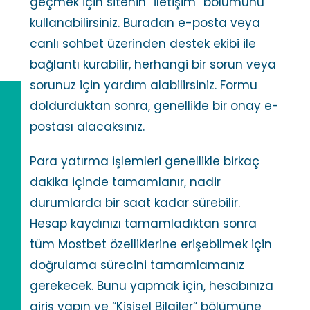
geçmek için sitenin “İletişim” bölümünü
kullanabilirsiniz. Buradan e-posta veya
canlı sohbet üzerinden destek ekibi ile
bağlantı kurabilir, herhangi bir sorun veya
sorunuz için yardım alabilirsiniz. Formu
doldurduktan sonra, genellikle bir onay e-
postası alacaksınız.
Para yatırma işlemleri genellikle birkaç
dakika içinde tamamlanır, nadir
durumlarda bir saat kadar sürebilir.
Hesap kaydınızı tamamladıktan sonra
tüm Mostbet özelliklerine erişebilmek için
doğrulama sürecini tamamlamanız
gerekecek. Bunu yapmak için, hesabınıza
giriş yapın ve “Kişisel Bilgiler” bölümüne