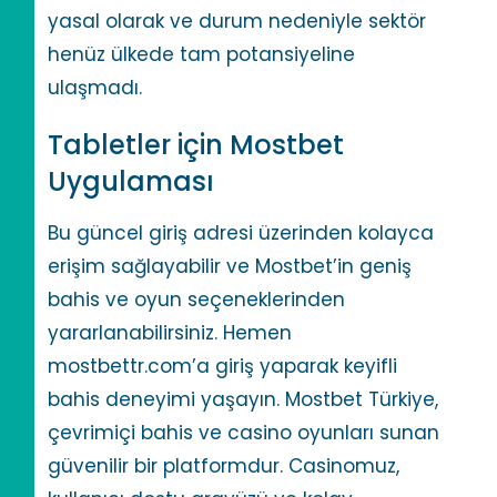
yasal olarak ve durum nedeniyle sektör
henüz ülkede tam potansiyeline
ulaşmadı.
Tabletler için Mostbet
Uygulaması
Bu güncel giriş adresi üzerinden kolayca
erişim sağlayabilir ve Mostbet’in geniş
bahis ve oyun seçeneklerinden
yararlanabilirsiniz. Hemen
mostbettr.com’a giriş yaparak keyifli
bahis deneyimi yaşayın. Mostbet Türkiye,
çevrimiçi bahis ve casino oyunları sunan
güvenilir bir platformdur. Casinomuz,