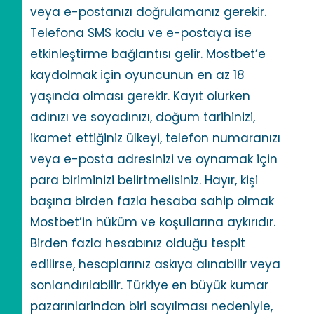
veya e-postanızı doğrulamanız gerekir.
Telefona SMS kodu ve e-postaya ise
etkinleştirme bağlantısı gelir. Mostbet’e
kaydolmak için oyuncunun en az 18
yaşında olması gerekir. Kayıt olurken
adınızı ve soyadınızı, doğum tarihinizi,
ikamet ettiğiniz ülkeyi, telefon numaranızı
veya e-posta adresinizi ve oynamak için
para biriminizi belirtmelisiniz. Hayır, kişi
başına birden fazla hesaba sahip olmak
Mostbet’in hüküm ve koşullarına aykırıdır.
Birden fazla hesabınız olduğu tespit
edilirse, hesaplarınız askıya alınabilir veya
sonlandırılabilir. Türkiye en büyük kumar
pazarınlarindan biri sayılması nedeniyle,