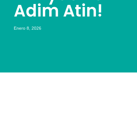
Adim Atin!
Enero 8, 2026