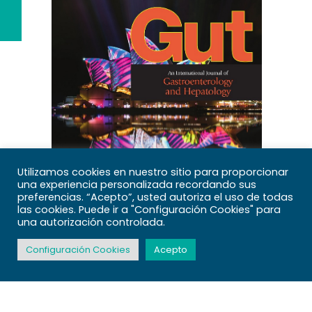
Utilizamos cookies en nuestro sitio para proporcionar
una experiencia personalizada recordando sus
preferencias. “Acepto”, usted autoriza el uso de todas
las cookies. Puede ir a "Configuración Cookies" para
una autorización controlada.
Configuración Cookies
Acepto
Mostbet’e giriş yaparken herhangi bir
sorun yaşamanız durumunda, güncel
giriş adresini kontrol etmek önemlidir.