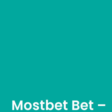
Mostbet Bet –