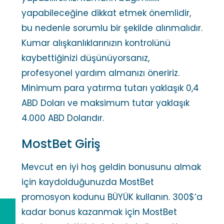
yapabileceğine dikkat etmek önemlidir,
bu nedenle sorumlu bir şekilde alınmalıdır.
Kumar alışkanlıklarınızın kontrolünü
kaybettiğinizi düşünüyorsanız,
profesyonel yardım almanızı öneririz.
Minimum para yatırma tutarı yaklaşık 0,4
ABD Doları ve maksimum tutar yaklaşık
4.000 ABD Dolarıdır.
MostBet Giriş
Mevcut en iyi hoş geldin bonusunu almak
için kaydolduğunuzda MostBet
promosyon kodunu BÜYÜK kullanın. 300$’a
kadar bonus kazanmak için MostBet