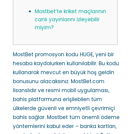
Mostbet’te kriket maçlarının
canlı yayınlarını izleyebilir
miyim?
MostBet promosyon kodu HUGE, yeni bir
hesaba kaydolurken kullanılabilir. Bu kodu
kullanarak mevcut en büyük hoş geldin
bonusunu alacaksınız. MostBet.com
lisanslıdır ve resmi mobil uygulaması,
bahis platformuna erişilebilen tüm
ülkelerde güvenli ve emniyetli çevrimiçi
bahis sağlar. Mostbet tüm önemli ödeme
yöntemlerini kabul eder – banka kartları,