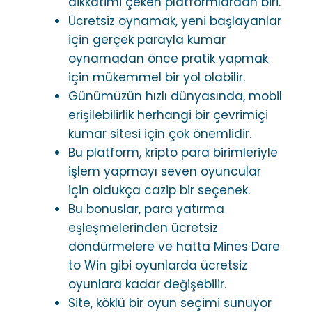
dikkatimi çeken platformlardan biri.
Ücretsiz oynamak, yeni başlayanlar
için gerçek parayla kumar
oynamadan önce pratik yapmak
için mükemmel bir yol olabilir.
Günümüzün hızlı dünyasında, mobil
erişilebilirlik herhangi bir çevrimiçi
kumar sitesi için çok önemlidir.
Bu platform, kripto para birimleriyle
işlem yapmayı seven oyuncular
için oldukça cazip bir seçenek.
Bu bonuslar, para yatırma
eşleşmelerinden ücretsiz
döndürmelere ve hatta Mines Dare
to Win gibi oyunlarda ücretsiz
oyunlara kadar değişebilir.
Site, köklü bir oyun seçimi sunuyor