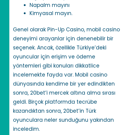
Napalm mayını
Kimyasal mayın.
Genel olarak Pin-Up Casino, mobil casino
deneyimi arayanlar için denenebilir bir
seçenek. Ancak, özellikle Türkiye’deki
oyuncular için erişim ve ödeme
yöntemleri gibi konuları dikkatlice
incelemekte fayda var. Mobil casino
dünyasında kendime bir yer edindikten
sonra, 20bet’i mercek altına alma sırası
geldi. Birçok platformda tecrübe
kazandıktan sonra, 20bet’in Türk
oyunculara neler sunduğunu yakından
inceledim.