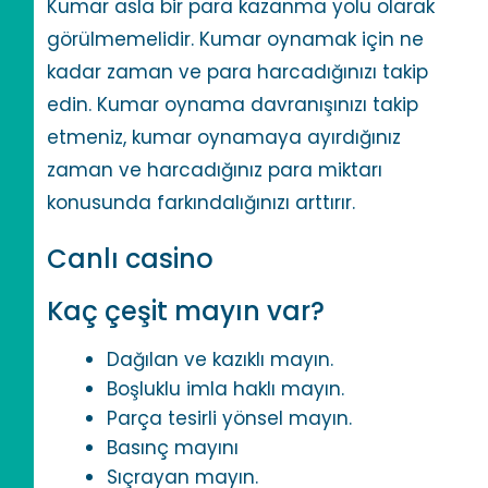
Kumar asla bir para kazanma yolu olarak
görülmemelidir. Kumar oynamak için ne
kadar zaman ve para harcadığınızı takip
edin. Kumar oynama davranışınızı takip
etmeniz, kumar oynamaya ayırdığınız
zaman ve harcadığınız para miktarı
konusunda farkındalığınızı arttırır.
Canlı casino
Kaç çeşit mayın var?
Dağılan ve kazıklı mayın.
Boşluklu imla haklı mayın.
Parça tesirli yönsel mayın.
Basınç mayını
Sıçrayan mayın.