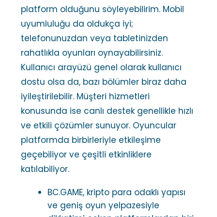
platform olduğunu söyleyebilirim. Mobil
uyumluluğu da oldukça iyi;
telefonunuzdan veya tabletinizden
rahatlıkla oyunları oynayabilirsiniz.
Kullanıcı arayüzü genel olarak kullanıcı
dostu olsa da, bazı bölümler biraz daha
iyileştirilebilir. Müşteri hizmetleri
konusunda ise canlı destek genellikle hızlı
ve etkili çözümler sunuyor. Oyuncular
platformda birbirleriyle etkileşime
geçebiliyor ve çeşitli etkinliklere
katılabiliyor.
BC.GAME, kripto para odaklı yapısı
ve geniş oyun yelpazesiyle