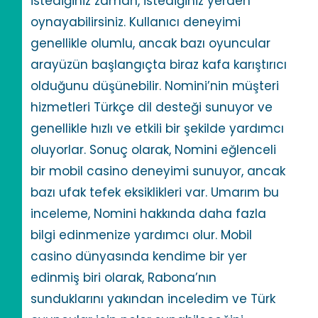
istediğiniz zaman, istediğiniz yerden
oynayabilirsiniz. Kullanıcı deneyimi
genellikle olumlu, ancak bazı oyuncular
arayüzün başlangıçta biraz kafa karıştırıcı
olduğunu düşünebilir. Nomini’nin müşteri
hizmetleri Türkçe dil desteği sunuyor ve
genellikle hızlı ve etkili bir şekilde yardımcı
oluyorlar. Sonuç olarak, Nomini eğlenceli
bir mobil casino deneyimi sunuyor, ancak
bazı ufak tefek eksiklikleri var. Umarım bu
inceleme, Nomini hakkında daha fazla
bilgi edinmenize yardımcı olur. Mobil
casino dünyasında kendime bir yer
edinmiş biri olarak, Rabona’nın
sunduklarını yakından inceledim ve Türk