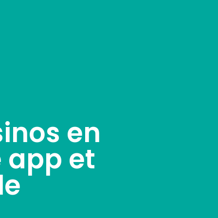
sinos en
e app et
le