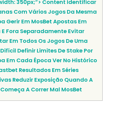
idth: 350px;”> Content Identificar
nas Com Vários Jogos Da Mesma
pa Gerir Em MosBet Apostas Em
 E Fora Separadamente Evitar
tar Em Todos Os Jogos De Uma
 Difícil Definir Limites De Stake Por
pa Em Cada Época Ver No Histórico
astbet Resultados Em Séries
tivas Reduzir Exposição Quando A
e Começa A Correr Mal MosBet