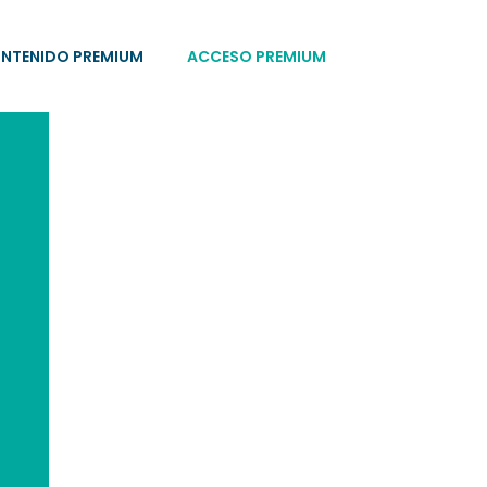
NTENIDO PREMIUM
ACCESO PREMIUM