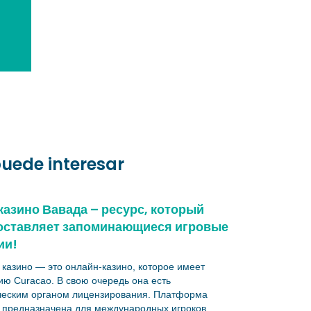
puede interesar
азино Вавада – ресурс, который
оставляет запоминающиеся игровые
ии!
 казино — это онлайн-казино, которое имеет
ию Curacao. В свою очередь она есть
ческим органом лицензирования. Платформа
 предназначена для международных игроков,