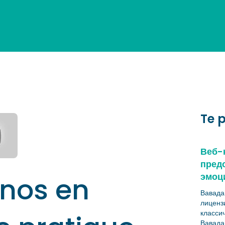
Te 
Веб-к
пред
эмоц
inos en
Вавада
лиценз
класси
Вавада