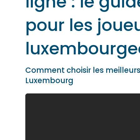
ligne : le gui
pour les joue
luxembourge
Comment choisir les meilleurs
Luxembourg