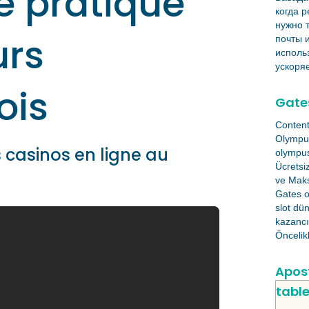
de pratique
когда р
нужно 
urs
почты и
использ
ускоря
ois
Gate
Content
Olympus
 casinos en ligne au
olympus
Ücretsi
ve Maks
Gates o
slot dü
kazancın
Öncelik
Apos
tabl