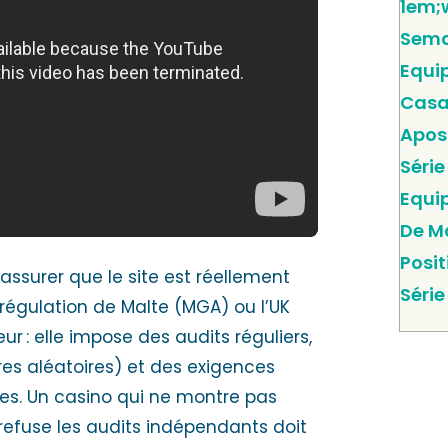
1em;w
Sema
Equi
Casa
Apos
Série
Equi
De M
Posi
’assurer que le site est réellement
Séri
e régulation de Malte (MGA) ou l’UK
 : elle impose des audits réguliers,
s aléatoires) et des exigences
es. Un casino qui ne montre pas
refuse les audits indépendants doit