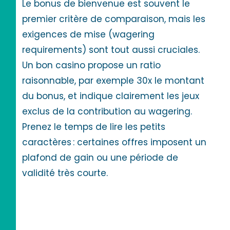
Le bonus de bienvenue est souvent le
premier critère de comparaison, mais les
exigences de mise (wagering
requirements) sont tout aussi cruciales.
Un bon casino propose un ratio
raisonnable, par exemple 30x le montant
du bonus, et indique clairement les jeux
exclus de la contribution au wagering.
Prenez le temps de lire les petits
caractères : certaines offres imposent un
plafond de gain ou une période de
validité très courte.
Méthodes de