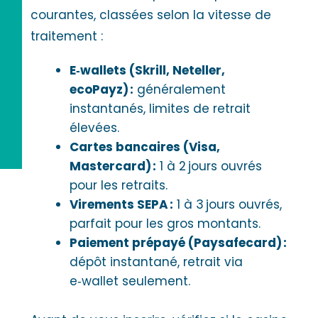
courantes, classées selon la vitesse de
traitement :
E‑wallets (Skrill, Neteller,
ecoPayz) :
généralement
instantanés, limites de retrait
élevées.
Cartes bancaires (Visa,
Mastercard) :
1 à 2 jours ouvrés
pour les retraits.
Virements SEPA :
1 à 3 jours ouvrés,
parfait pour les gros montants.
Paiement prépayé (Paysafecard) :
dépôt instantané, retrait via
e‑wallet seulement.