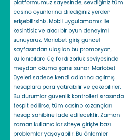
platformumuz sayesinde, sevdiğiniz tüm
casino oyunlarına dilediğiniz yerden
erişebilirsiniz. Mobil uygulamamız ile
kesintisiz ve akıcı bir oyun deneyimi
sunuyoruz. Mariobet giriş güncel
sayfasından ulaşılan bu promosyon,
kullanıcılara üç farklı zorluk seviyesinde
meydan okuma şansı sunar. Mariobet
üyeleri sadece kendi adlarına açılmış
hesaplara para yatırabilir ve çekebilirler.
Bu durumlar güvenlik kontrolleri sırasında
tespit edilirse, tüm casino kazançları
hesap sahibine iade edilecektir. Zaman
zaman kullanıcılar siteye girişte bazı
problemler yaşayabilir. Bu önlemler