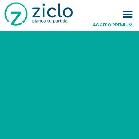
ACCESO PREMIUM