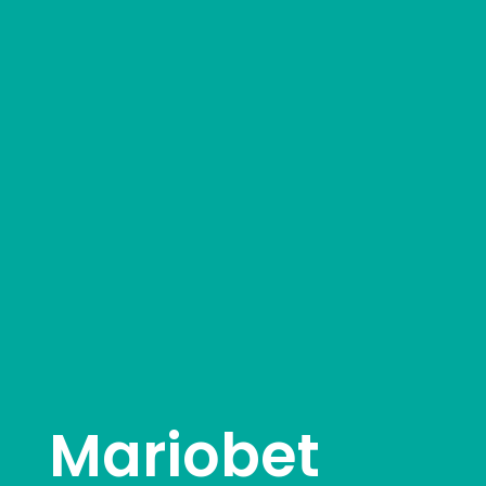
Mariobet