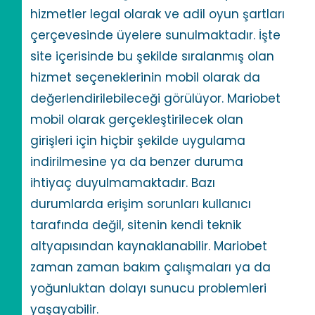
hizmetler legal olarak ve adil oyun şartları
çerçevesinde üyelere sunulmaktadır. İşte
site içerisinde bu şekilde sıralanmış olan
hizmet seçeneklerinin mobil olarak da
değerlendirilebileceği görülüyor. Mariobet
mobil olarak gerçekleştirilecek olan
girişleri için hiçbir şekilde uygulama
indirilmesine ya da benzer duruma
ihtiyaç duyulmamaktadır. Bazı
durumlarda erişim sorunları kullanıcı
tarafında değil, sitenin kendi teknik
altyapısından kaynaklanabilir. Mariobet
zaman zaman bakım çalışmaları ya da
yoğunluktan dolayı sunucu problemleri
yaşayabilir.