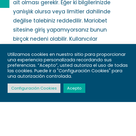
ait olması gerekir. Eğer ki bilgilerinizde
yanlışlık olursa veya limitler dahilinde
değilse talebiniz reddedilir. Mariobet
sitesine giriş yapamıyorsanız bunun
birçok nedeni olabilir. Kullanıcılar
tarafından bize en çok iletilen giriş sorunu
Utilizamos cookies en nuestro sitio para proporcionar
adresin engellenmesidir.
una experiencia personalizada recordando sus
preferencias. “Acepto”, usted autoriza el uso de todas
Parolanız
las cookies. Puede ir a "Configuración Cookies" para
una autorización controlada.
Configuración Cookies
Acepto
Yanlış mı?
Mariobet