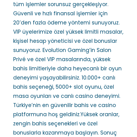
tüm işlemler sorunsuz gerçekleşiyor.
Güvenli ve hızlı finansal işlemler için
20’den fazla ödeme yöntemi sunuyoruz.
VIP üyelerimize özel yüksek limitli masalar,
kişisel hesap yöneticisi ve özel bonuslar
sunuyoruz. Evolution Gaming’in Salon
Privé ve özel VIP masalarında, yüksek
bahis limitleriyle daha heyecanlı bir oyun
deneyimi yaşayabilirsiniz. 10.000+ canlı
bahis seçeneği, 5000+ slot oyunu, özel
masa oyunları ve canlı casino deneyimi.
Türkiye’nin en güvenilir bahis ve casino
platformuna hoş geldiniz.Yüksek oranlar,
zengin bahis seçenekleri ve özel
bonuslarla kazanmaya başlayın. Sonuç