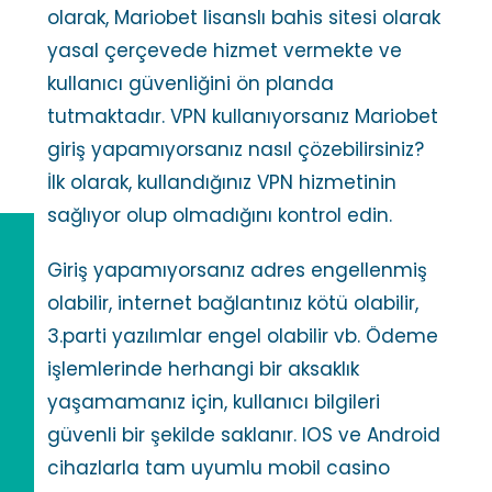
olarak, Mariobet lisanslı bahis sitesi olarak
yasal çerçevede hizmet vermekte ve
kullanıcı güvenliğini ön planda
tutmaktadır. VPN kullanıyorsanız Mariobet
giriş yapamıyorsanız nasıl çözebilirsiniz?
İlk olarak, kullandığınız VPN hizmetinin
sağlıyor olup olmadığını kontrol edin.
Giriş yapamıyorsanız adres engellenmiş
olabilir, internet bağlantınız kötü olabilir,
3.parti yazılımlar engel olabilir vb. Ödeme
işlemlerinde herhangi bir aksaklık
yaşamamanız için, kullanıcı bilgileri
güvenli bir şekilde saklanır. IOS ve Android
cihazlarla tam uyumlu mobil casino