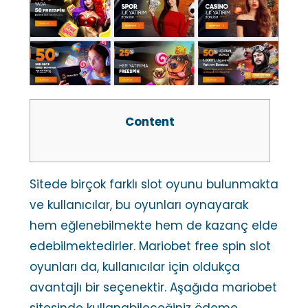
Content
Sitede birçok farklı slot oyunu bulunmakta
ve kullanıcılar, bu oyunları oynayarak
hem eğlenebilmekte hem de kazanç elde
edebilmektedirler. Mariobet free spin slot
oyunları da, kullanıcılar için oldukça
avantajlı bir seçenektir. Aşağıda mariobet
sitesinde kullanabileceğiniz ödeme