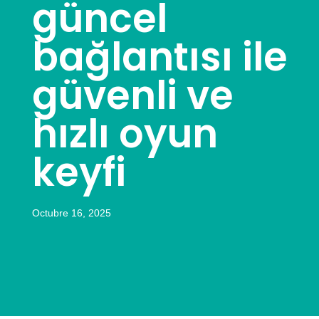
güncel
bağlantısı ile
güvenli ve
hızlı oyun
keyfi
Octubre 16, 2025