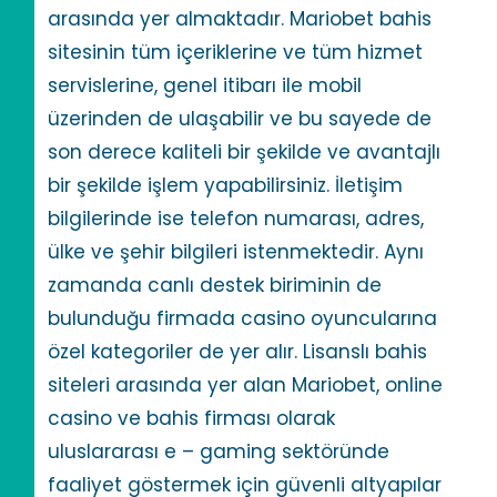
arasında yer almaktadır. Mariobet bahis
sitesinin tüm içeriklerine ve tüm hizmet
servislerine, genel itibarı ile mobil
üzerinden de ulaşabilir ve bu sayede de
son derece kaliteli bir şekilde ve avantajlı
bir şekilde işlem yapabilirsiniz. İletişim
bilgilerinde ise telefon numarası, adres,
ülke ve şehir bilgileri istenmektedir. Aynı
zamanda canlı destek biriminin de
bulunduğu firmada casino oyuncularına
özel kategoriler de yer alır. Lisanslı bahis
siteleri arasında yer alan Mariobet, online
casino ve bahis firması olarak
uluslararası e – gaming sektöründe
faaliyet göstermek için güvenli altyapılar