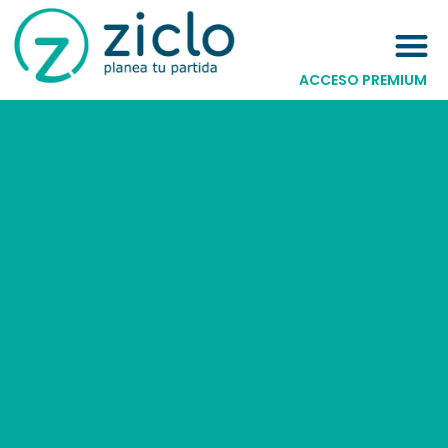
ACCESO PREMIUM