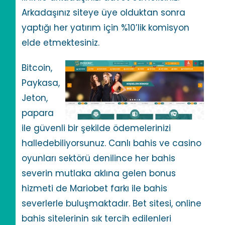
Arkadaşınız siteye üye olduktan sonra
yaptığı her yatırım için %10’lik komisyon
elde etmektesiniz.
Bitcoin,
Paykasa,
Jeton,
papara
ile güvenli bir şekilde ödemelerinizi
halledebiliyorsunuz. Canlı bahis ve casino
oyunları sektörü denilince her bahis
severin mutlaka aklına gelen bonus
hizmeti de Mariobet farkı ile bahis
severlerle buluşmaktadır. Bet sitesi, online
bahis sitelerinin sık tercih edilenleri