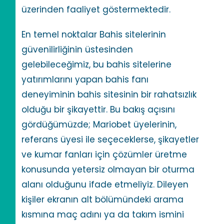
üzerinden faaliyet göstermektedir.
En temel noktalar Bahis sitelerinin
güvenilirliğinin üstesinden
gelebileceğimiz, bu bahis sitelerine
yatırımlarını yapan bahis fanı
deneyiminin bahis sitesinin bir rahatsızlık
olduğu bir şikayettir. Bu bakış açısını
gördüğümüzde; Mariobet üyelerinin,
referans üyesi ile seçeceklerse, şikayetler
ve kumar fanları için çözümler üretme
konusunda yetersiz olmayan bir oturma
alanı olduğunu ifade etmeliyiz. Dileyen
kişiler ekranın alt bölümündeki arama
kısmına maç adını ya da takım ismini