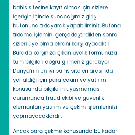
bahis sitesine kayıt olmak için sizlere
içeriğin içinde sunacağımız giriş
butonuna tıklayarak yapabilirsiniz. Butona
tıklama işlemini gerçekleştirdikten sonra
sizleri üye olma ekranı karşılayacaktır.
Burada karşınıza çıkan üyelik formunuza
tüm bilgileri doğru girmeniz gerekiyor.
Dünya’nın en iyi bahis siteleri arasında
yer aldığı için para çekim ve yatırım
konusunda bilgilerin uyuşmaması
durumunda fraud ekibi ve güvenlik
elemanları yatırım ve çekim işlemlerinizi
yapmayacaklardır.
Ancak para çekme konusunda bu kadar