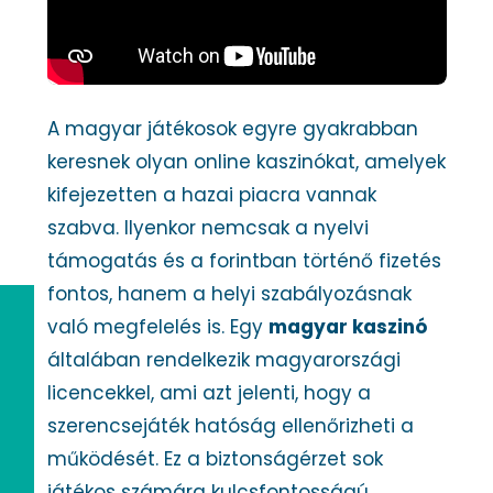
A magyar játékosok egyre gyakrabban
keresnek olyan online kaszinókat, amelyek
kifejezetten a hazai piacra vannak
szabva. Ilyenkor nemcsak a nyelvi
támogatás és a forintban történő fizetés
fontos, hanem a helyi szabályozásnak
való megfelelés is. Egy
magyar kaszinó
általában rendelkezik magyarországi
licencekkel, ami azt jelenti, hogy a
szerencsejáték hatóság ellenőrizheti a
működését. Ez a biztonságérzet sok
játékos számára kulcsfontosságú,