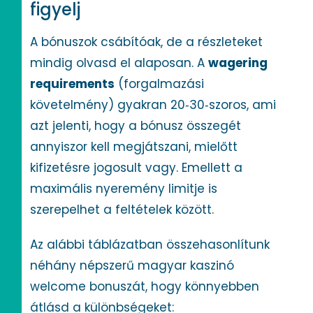
figyelj
A bónuszok csábítóak, de a részleteket
mindig olvasd el alaposan. A
wagering
requirements
(forgalmazási
követelmény) gyakran 20‑30‑szoros, ami
azt jelenti, hogy a bónusz összegét
annyiszor kell megjátszani, mielőtt
kifizetésre jogosult vagy. Emellett a
maximális nyeremény limitje is
szerepelhet a feltételek között.
Az alábbi táblázatban összehasonlítunk
néhány népszerű magyar kaszinó
welcome bonuszát, hogy könnyebben
átlásd a különbségeket: