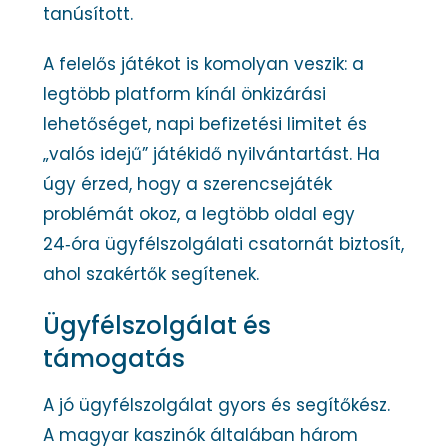
tanúsított.
A felelős játékot is komolyan veszik: a
legtöbb platform kínál önkizárási
lehetőséget, napi befizetési limitet és
„valós idejű” játékidő nyilvántartást. Ha
úgy érzed, hogy a szerencsejáték
problémát okoz, a legtöbb oldal egy
24‑óra ügyfélszolgálati csatornát biztosít,
ahol szakértők segítenek.
Ügyfélszolgálat és
támogatás
A jó ügyfélszolgálat gyors és segítőkész.
A magyar kaszinók általában három