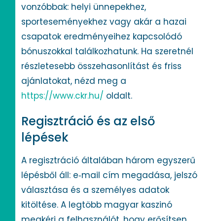
vonzóbbak: helyi ünnepekhez,
sporteseményekhez vagy akár a hazai
csapatok eredményeihez kapcsolódó
bónuszokkal találkozhatunk. Ha szeretnél
részletesebb összehasonlítást és friss
ajánlatokat, nézd meg a
https://www.ckr.hu/
oldalt.
Regisztráció és az első
lépések
A regisztráció általában három egyszerű
lépésből áll: e‑mail cím megadása, jelszó
választása és a személyes adatok
kitöltése. A legtöbb magyar kaszinó
megkéri a felhasználót, hogy erősítsen