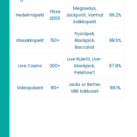
Megaways,
Ylitse
Hedelmäpelit
Jackpotit, Vanhat
96.2%
2000
kolikkopelit
Pyöräpeli,
Klassikkopelit
150+
Blackjack,
98.5%
Baccarat
Live Ruletti, Live-
Live Casino
200+
blackjack,
97.8%
Pelishow’t
Jacks or Better,
Videopokerit
80+
99.1%
Villit kakkoset
Pelintoimittaj
at