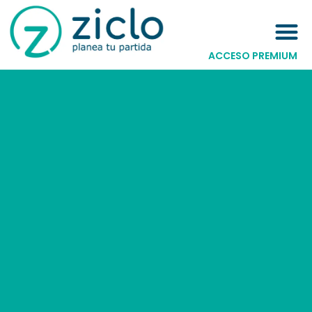
ACCESO PREMIUM