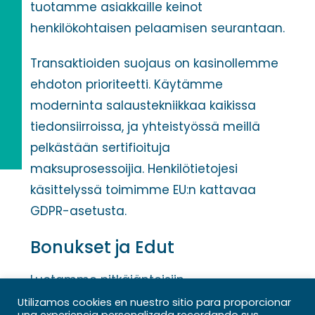
tuotamme asiakkaille keinot
henkilökohtaisen pelaamisen seurantaan.
Transaktioiden suojaus on kasinollemme
ehdoton prioriteetti. Käytämme
moderninta salaustekniikkaa kaikissa
tiedonsiirroissa, ja yhteistyössä meillä
pelkästään sertifioituja
maksuprosessoijia. Henkilötietojesi
käsittelyssä toimimme EU:n kattavaa
GDPR-asetusta.
Bonukset ja Edut
Luotamme pitkäjänteisiin
asiakassuhteisiin, siksi järjestelmämme
Utilizamos cookies en nuestro sitio para proporcionar