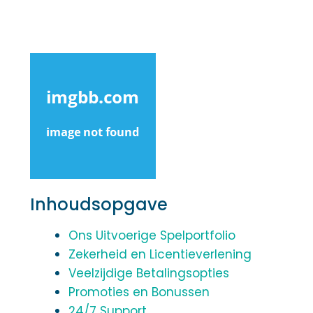
Inhoudsopgave
Ons Uitvoerige Spelportfolio
Zekerheid en Licentieverlening
Veelzijdige Betalingsopties
Promoties en Bonussen
24/7 Support