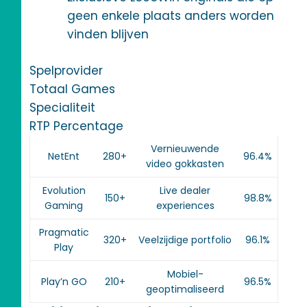
geen enkele plaats anders worden
vinden blijven
Spelprovider
Totaal Games
Specialiteit
RTP Percentage
Vernieuwende
NetEnt
280+
96.4%
video gokkasten
Evolution
Live dealer
150+
98.8%
Gaming
experiences
Pragmatic
320+
Veelzijdige portfolio
96.1%
Play
Mobiel-
Play’n GO
210+
96.5%
geoptimaliseerd