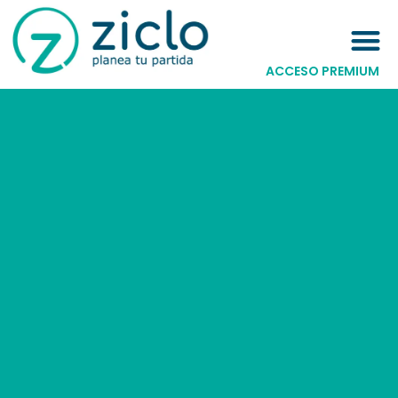
ACCESO PREMIUM