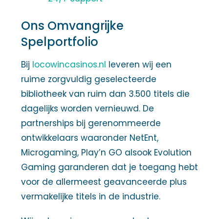
Ons Omvangrijke
Spelportfolio
Bij
locowincasinos.nl
leveren wij een
ruime zorgvuldig geselecteerde
bibliotheek van ruim dan 3.500 titels die
dagelijks worden vernieuwd. De
partnerships bij gerenommeerde
ontwikkelaars waaronder NetEnt,
Microgaming, Play’n GO alsook Evolution
Gaming garanderen dat je toegang hebt
voor de allermeest geavanceerde plus
vermakelijke titels in de industrie.