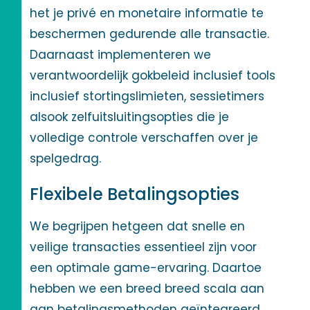
het je privé en monetaire informatie te
beschermen gedurende alle transactie.
Daarnaast implementeren we
verantwoordelijk gokbeleid inclusief tools
inclusief stortingslimieten, sessietimers
alsook zelfuitsluitingsopties die je
volledige controle verschaffen over je
spelgedrag.
Flexibele Betalingsopties
We begrijpen hetgeen dat snelle en
veilige transacties essentieel zijn voor
een optimale game-ervaring. Daartoe
hebben we een breed breed scala aan
aan betalingsmethoden geïntegreerd