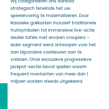
Wij categoriseren ons aanbod
strategisch teneinde het uw
speelervaring te maximaliseren. Door
klassieke gokkasten inclusief traditionele
fruitsymbolen tot immersieve live-actie
dealer tafels met ervaren croupiers –
ieder segment werd ontworpen voor het
aan bijzondere voorkeuren aan te
voldoen. Onze exclusieve progressieve
jackpot-sectie bevat spellen waarin
frequent montanten van meer dan 1
miljoen worden steeds uitgekeerd.
Populairste