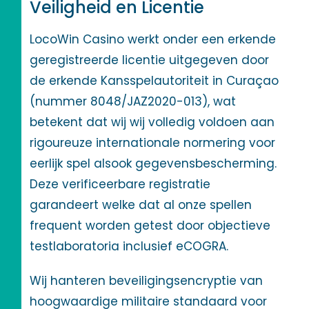
Veiligheid en Licentie
LocoWin Casino werkt onder een erkende
geregistreerde licentie uitgegeven door
de erkende Kansspelautoriteit in Curaçao
(nummer 8048/JAZ2020-013), wat
betekent dat wij wij volledig voldoen aan
rigoureuze internationale normering voor
eerlijk spel alsook gegevensbescherming.
Deze verificeerbare registratie
garandeert welke dat al onze spellen
frequent worden getest door objectieve
testlaboratoria inclusief eCOGRA.
Wij hanteren beveiligingsencryptie van
hoogwaardige militaire standaard voor