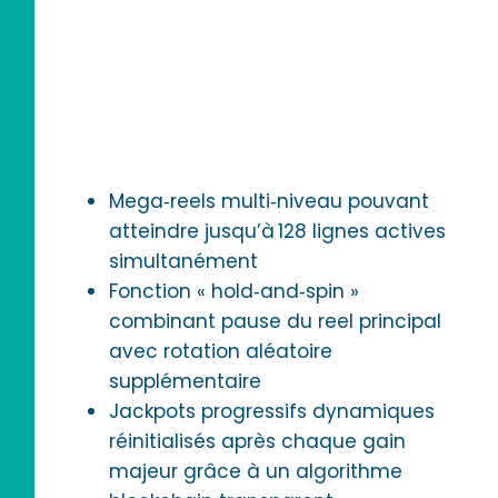
Mécaniques
inédites
Mega‑reels multi‑niveau pouvant
atteindre jusqu’à 128 lignes actives
simultanément
Fonction « hold‑and‑spin »
combinant pause du reel principal
avec rotation aléatoire
supplémentaire
Jackpots progressifs dynamiques
réinitialisés après chaque gain
majeur grâce à un algorithme