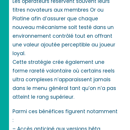
Les opérateurs réservent souvent leurs
titres novateurs aux membres Or ou
Platine afin d’assurer que chaque
nouveau mécanisme soit testé dans un
environnement contrôlé tout en offrant
une valeur ajoutée perceptible au joueur
loyal.
Cette stratégie crée également une
forme rareté volontaire où certains reels
ultra complexes n’apparaissent jamais
dans le menu général tant qu’on n’a pas
atteint le rang supérieur.
Parmi ces bénéfices figurent notamment
:
– Accès anticipé aux versions bêta