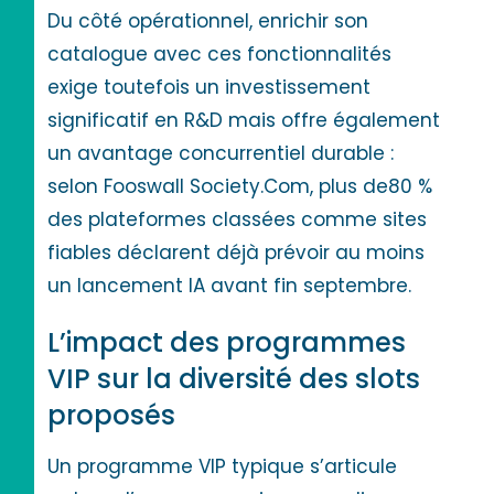
Du côté opérationnel, enrichir son
catalogue avec ces fonctionnalités
exige toutefois un investissement
significatif en R&D mais offre également
un avantage concurrentiel durable :
selon Fooswall Society.Com, plus ​de​80 %
des plateformes classées comme sites
fiables déclarent déjà prévoir au moins
un lancement IA avant fin septembre.
L’impact des programmes
VIP sur la diversité des slots
proposés
Un programme VIP typique s’articule