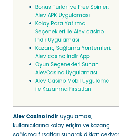
Bonus Turları ve Free Spinler:
Alev APK Uygulaması
Kolay Para Yatırma
Seçenekleri ile Alev casino
Indir Uygulaması
Kazanç Sağlama Yöntemleri:
Alev casino Indir App
Oyun Seçenekleri Sunan
AlevCasino Uygulaması
Alev Casino Mobil Uygulama
ile Kazanma Fırsatları
Alev Casino Indir
uygulaması,
kullanıcılarına kolay erişim ve kazanç
sağlama fırsatları sunarak dikkat çekiyor.