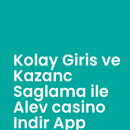
Kolay Giris ve
Kazanc
Saglama ile
Alev casino
Indir App