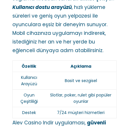
Kullanıcı dostu arayüzü
, hızlı yükleme
süreleri ve geniş oyun yelpazesi ile
oyunculara eşsiz bir deneyim sunuyor.
Mobil cihazınıza uygulamayı indirerek,
istediğiniz her an ve her yerde bu
eğlenceli dünyaya adım atabilirsiniz.
Özellik
Açıklama
Kullanıcı
Basit ve sezgisel
Arayüzü
Oyun
Slotlar, poker, rulet gibi popüler
Çeşitliliği
oyunlar
Destek
7/24 müşteri hizmetleri
Alev Casino Indir uygulaması,
güvenli