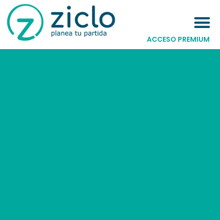
ACCESO PREMIUM