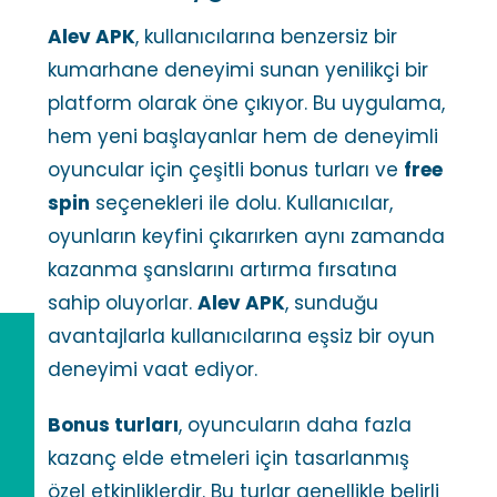
Alev APK
, kullanıcılarına benzersiz bir
kumarhane deneyimi sunan yenilikçi bir
platform olarak öne çıkıyor. Bu uygulama,
hem yeni başlayanlar hem de deneyimli
oyuncular için çeşitli bonus turları ve
free
spin
seçenekleri ile dolu. Kullanıcılar,
oyunların keyfini çıkarırken aynı zamanda
kazanma şanslarını artırma fırsatına
sahip oluyorlar.
Alev APK
, sunduğu
avantajlarla kullanıcılarına eşsiz bir oyun
deneyimi vaat ediyor.
Bonus turları
, oyuncuların daha fazla
kazanç elde etmeleri için tasarlanmış
özel etkinliklerdir. Bu turlar genellikle belirli