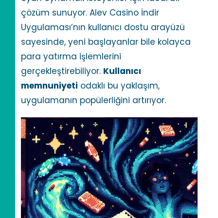
çözüm sunuyor. Alev Casino İndir
Uygulaması’nın kullanıcı dostu arayüzü
sayesinde, yeni başlayanlar bile kolayca
para yatırma işlemlerini
gerçekleştirebiliyor.
Kullanıcı
memnuniyeti
odaklı bu yaklaşım,
uygulamanın popülerliğini artırıyor.