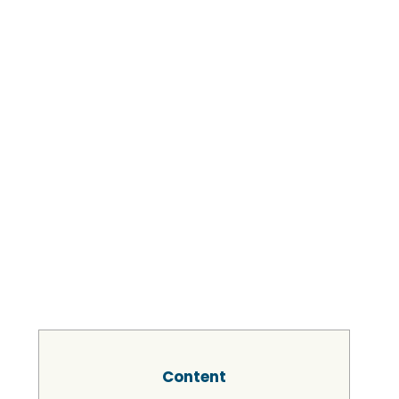
Content