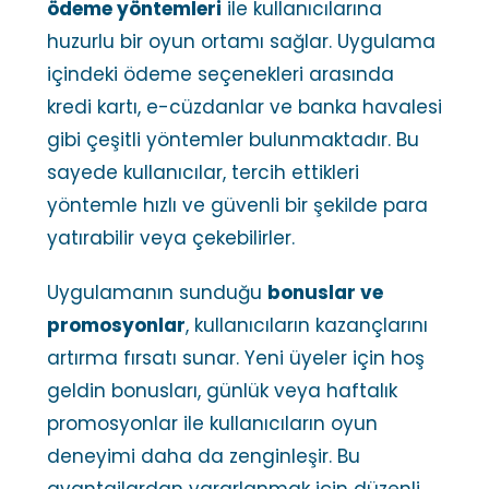
ödeme yöntemleri
ile kullanıcılarına
huzurlu bir oyun ortamı sağlar. Uygulama
içindeki ödeme seçenekleri arasında
kredi kartı, e-cüzdanlar ve banka havalesi
gibi çeşitli yöntemler bulunmaktadır. Bu
sayede kullanıcılar, tercih ettikleri
yöntemle hızlı ve güvenli bir şekilde para
yatırabilir veya çekebilirler.
Uygulamanın sunduğu
bonuslar ve
promosyonlar
, kullanıcıların kazançlarını
artırma fırsatı sunar. Yeni üyeler için hoş
geldin bonusları, günlük veya haftalık
promosyonlar ile kullanıcıların oyun
deneyimi daha da zenginleşir. Bu