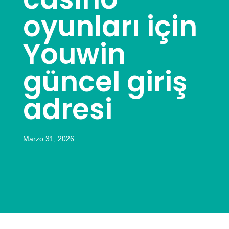
oyunları için
Youwin
güncel giriş
adresi
Marzo 31, 2026