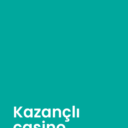
Kazançlı
casino