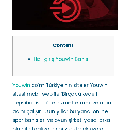
Content
Hızlı giriş Youwin Bahis
Youwin
co’m Türkiye’nin siteler Youwin
sitesi mobil web ile ‘Birçok ülkede I
hepsibahis.co’ ile hizmet etmek ve alan
adını çalışır. Uzun yıllar bu yana, online
spor bahisleri ve oyun şirketi yasal arka
plan ile faaliyetlerini yürütmek üzere