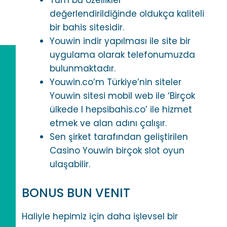
Tüm bu özellikler
değerlendirildiğinde oldukça kaliteli
bir bahis sitesidir.
Youwin indir yapılması ile site bir
uygulama olarak telefonumuzda
bulunmaktadır.
Youwin.co’m Türkiye’nin siteler
Youwin sitesi mobil web ile ‘Birçok
ülkede I hepsibahis.co’ ile hizmet
etmek ve alan adını çalışır.
Sen şirket tarafından geliştirilen
Casino Youwin birçok slot oyun
ulaşabilir.
BONUS BUN VENIT
Haliyle hepimiz için daha işlevsel bir