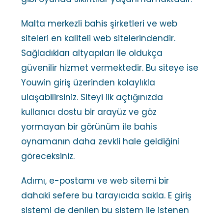
Malta merkezli bahis şirketleri ve web
siteleri en kaliteli web sitelerindendir.
Sağladıkları altyapıları ile oldukça
güvenilir hizmet vermektedir. Bu siteye ise
Youwin giriş üzerinden kolaylıkla
ulaşabilirsiniz. Siteyi ilk açtığınızda
kullanıcı dostu bir arayüz ve göz
yormayan bir görünüm ile bahis
oynamanın daha zevkli hale geldiğini
göreceksiniz.
Adımı, e-postamı ve web sitemi bir
dahaki sefere bu tarayıcıda sakla. E giriş
sistemi de denilen bu sistem ile istenen