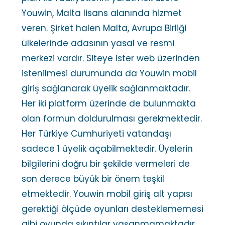
Youwin, Malta lisans alanında hizmet
veren. Şirket halen Malta, Avrupa Birliği
ülkelerinde adasının yasal ve resmi
merkezi vardır. Siteye ister web üzerinden
istenilmesi durumunda da Youwin mobil
giriş sağlanarak üyelik sağlanmaktadır.
Her iki platform üzerinde de bulunmakta
olan formun doldurulması gerekmektedir.
Her Türkiye Cumhuriyeti vatandaşı
sadece 1 üyelik açabilmektedir. Üyelerin
bilgilerini doğru bir şekilde vermeleri de
son derece büyük bir önem teşkil
etmektedir. Youwin mobil giriş alt yapısı
gerektiği ölçüde oyunları desteklememesi
gibi oyunda sıkıntılar yaşanmamaktadır.