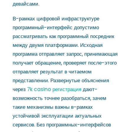
девайсами.
В-рамках цифровой инфраструктуре
программный-интерфейс допустимо
рассматривать как программный посредник
между двумя платформами. Исходная
программа отправляет запрос, принимающая
получает обращение, проверяет после-этого
отправляет результат в читаемом
представлении. Развернутые объяснения
через
7k casino регистрация
дают-
возможность точнее разобраться, зачем
такие механизмы важны в-рамках
устойчивой эксплуатации актуальных
сервисов. Без программных-интерфейсов