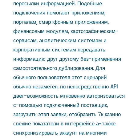
пересылки информацией. Подобные
подключения помогают приложениям,
порталам, смартфонным приложениям,
финансовым модулям, картографическим-
сервисам, аналитическим системам и
корпоративным системам передавать
информацию друг другому без-применения
самостоятельного дублирования. Для
обычного пользователя этот сценарий
обычно незаметен, но непосредственно API
дает-возможность мгновенно авторизоваться
с-помощью подключенный поставщик,
загрузить этап заявки, отобразить 7к казино
свежие показатели в интерфейсе а-также
синхронизировать аккаунт на многими