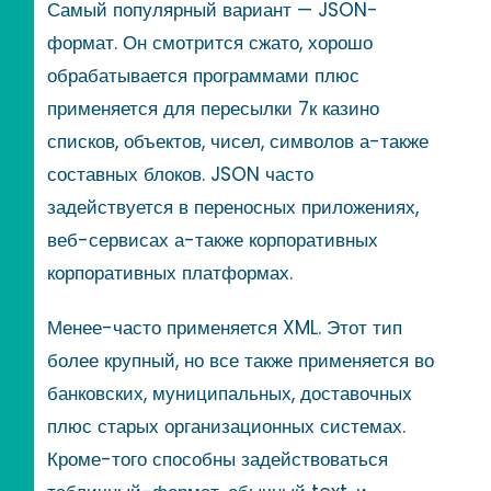
Самый популярный вариант — JSON-
формат. Он смотрится сжато, хорошо
обрабатывается программами плюс
применяется для пересылки 7к казино
списков, объектов, чисел, символов а-также
составных блоков. JSON часто
задействуется в переносных приложениях,
веб-сервисах а-также корпоративных
корпоративных платформах.
Менее-часто применяется XML. Этот тип
более крупный, но все также применяется во
банковских, муниципальных, доставочных
плюс старых организационных системах.
Кроме-того способны задействоваться