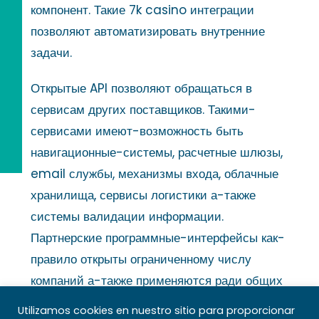
компонент. Такие 7k casino интеграции
позволяют автоматизировать внутренние
задачи.
Открытые API позволяют обращаться в
сервисам других поставщиков. Такими-
сервисами имеют-возможность быть
навигационные-системы, расчетные шлюзы,
email службы, механизмы входа, облачные
хранилища, сервисы логистики а-также
системы валидации информации.
Партнерские программные-интерфейсы как-
правило открыты ограниченному числу
компаний а-также применяются ради общих
продуктов, обмена статусами, сводками а-
Utilizamos cookies en nuestro sitio para proporcionar