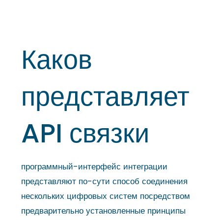
Каков
представляет
API связки
программный-интерфейс интеграции
представляют по-сути способ соединения
нескольких цифровых систем посредством
предварительно установленные принципы