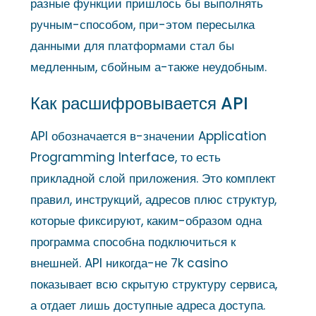
разные функции пришлось бы выполнять
ручным-способом, при-этом пересылка
данными для платформами стал бы
медленным, сбойным а-также неудобным.
Как расшифровывается API
API обозначается в-значении Application
Programming Interface, то есть
прикладной слой приложения. Это комплект
правил, инструкций, адресов плюс структур,
которые фиксируют, каким-образом одна
программа способна подключиться к
внешней. API никогда-не 7k casino
показывает всю скрытую структуру сервиса,
а отдает лишь доступные адреса доступа.