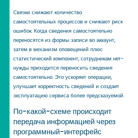
Связки снижают количество
самостоятельных процессов и снижают риск
ошибок. Когда сведения самостоятельно
переносятся из формы записи во аккаунт,
затем в механизм оповещений плюс
статистический компонент, сотрудникам нет-
нужды приходится переносить сведения
самостоятельно. Это ускоряет операции,
улучшает корректность сведений и создает
эксплуатацию сервиса более предсказуемой.
По-какой-схеме происходит
передача информацией через
программный-интерфейс