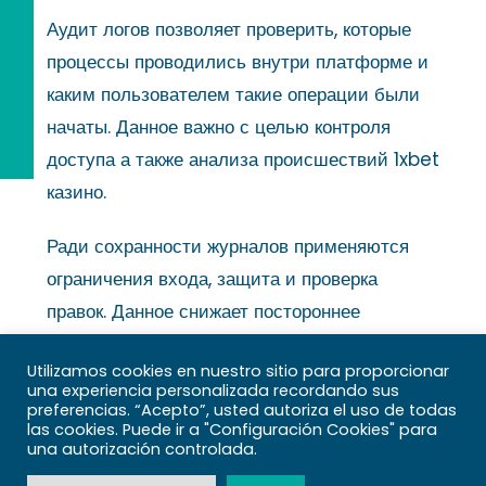
Аудит логов позволяет проверить, которые
процессы проводились внутри платформе и
каким пользователем такие операции были
начаты. Данное важно с целью контроля
доступа а также анализа происшествий 1xbet
казино.
Ради сохранности журналов применяются
ограничения входа, защита и проверка
правок. Данное снижает постороннее
вмешательство и обеспечивает
Utilizamos cookies en nuestro sitio para proporcionar
достоверность записей.
una experiencia personalizada recordando sus
preferencias. “Acepto”, usted autoriza el uso de todas
Автоматизация плюс
las cookies. Puede ir a "Configuración Cookies" para
una autorización controlada.
уведомления