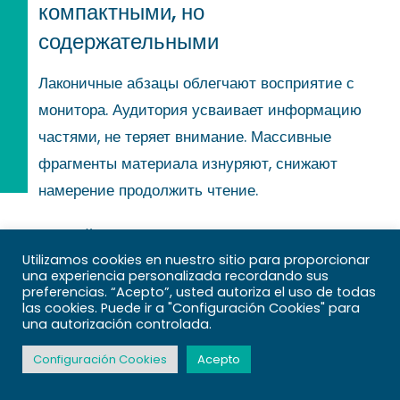
компактными, но
содержательными
Лаконичные абзацы облегчают восприятие с
монитора. Аудитория усваивает информацию
частями, не теряет внимание. Массивные
фрагменты материала изнуряют, снижают
намерение продолжить чтение.
Каждый блок раскрывает отдельную
Utilizamos cookies en nuestro sitio para proporcionar
концепцию. Автор не соединяет несколько
una experiencia personalizada recordando sus
тезисов в одном абзаце. казино онлайн
preferencias. “Acepto”, usted autoriza el uso de todas
las cookies. Puede ir a "Configuración Cookies" para
создаёт композицию контента чёткой,
una autorización controlada.
помогает наблюдать за логикой подачи.
Configuración Cookies
Acepto
Насыщенность абзаца определяется