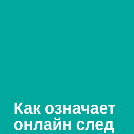
Как означает
онлайн след