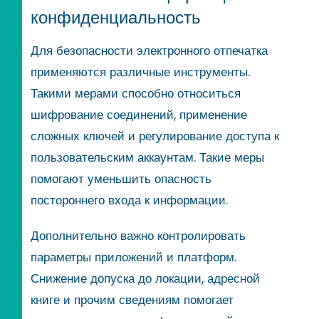
конфиденциальность
Для безопасности электронного отпечатка
применяются различные инструменты.
Такими мерами способно относиться
шифрование соединений, применение
сложных ключей и регулирование доступа к
пользовательским аккаунтам. Такие меры
помогают уменьшить опасность
постороннего входа к информации.
Дополнительно важно контролировать
параметры приложений и платформ.
Снижение допуска до локации, адресной
книге и прочим сведениям помогает