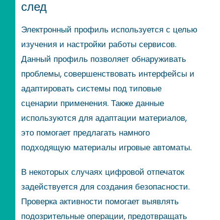
след
Электронный профиль используется с целью
изучения и настройки работы сервисов.
Данный профиль позволяет обнаруживать
проблемы, совершенствовать интерфейсы и
адаптировать системы под типовые
сценарии применения. Также данные
используются для адаптации материалов,
это помогает предлагать намного
подходящую материалы игровые автоматы.
В некоторых случаях цифровой отпечаток
задействуется для создания безопасности.
Проверка активности помогает выявлять
подозрительные операции, предотвращать