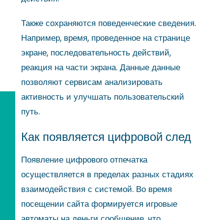
Также сохраняются поведенческие сведения.
Например, время, проведенное на странице
экране, последовательность действий,
реакция на части экрана. Данные данные
позволяют сервисам анализировать
активность и улучшать пользовательский
путь.
Как появляется цифровой след
Появление цифрового отпечатка
осуществляется в пределах разных стадиях
взаимодействия с системой. Во время
посещении сайта формируется игровые
автоматы на деньги сообщение, что