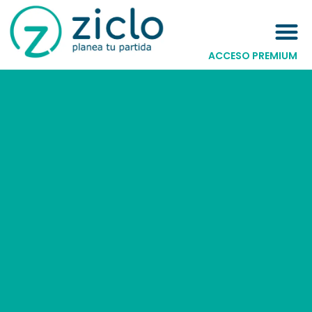
ACCESO PREMIUM