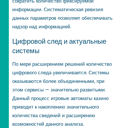
сократить количество фиксируемой
информации. Систематическая ревизия
данных параметров позволяет обеспечивать
надзор над информацией.
Цифровой след и актуальные
системы
По мере расширением решений количество
цифрового следа увеличивается. Системы
оказываются более объединенными, при
этом сервисы — значительно развитыми.
Данный процесс игровые автоматы казино
приводит к накоплению значительного
количества сведений и расширению
возможностей данного анализа.