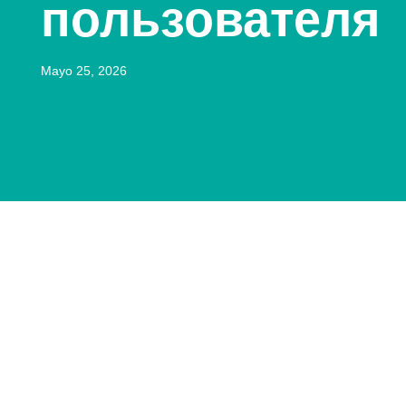
пользователя
Mayo 25, 2026