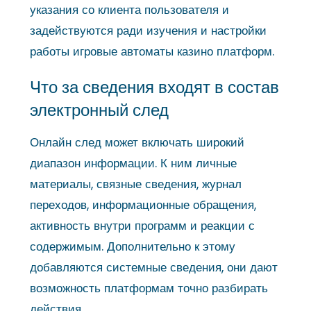
указания со клиента пользователя и
задействуются ради изучения и настройки
работы игровые автоматы казино платформ.
Что за сведения входят в состав
электронный след
Онлайн след может включать широкий
диапазон информации. К ним личные
материалы, связные сведения, журнал
переходов, информационные обращения,
активность внутри программ и реакции с
содержимым. Дополнительно к этому
добавляются системные сведения, они дают
возможность платформам точно разбирать
действия.