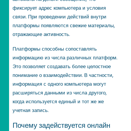
фиксирует адрес компьютера и условия
связи. При проведении действий внутри
платформы появляются свежие материалы,
отражающие активность.
Платформы способны сопоставлять
информацию из числа различных платформ.
Это позволяет создавать более целостное
понимание о взаимодействии. В частности,
информация с одного компьютера могут
расширяться данными из числа другого,
когда используется единый и тот же же
учетная запись.
Почему задействуется онлайн