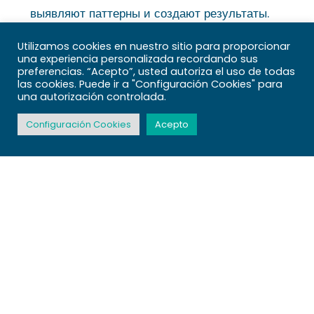
выявляют паттерны и создают результаты.
Такой процесс помогает игровые автоматы на
Utilizamos cookies en nuestro sitio para proporcionar
деньги настраивать платформы и повышать
una experiencia personalizada recordando sus
preferencias. “Acepto”, usted autoriza el uso de todas
обмен с пользователями.
las cookies. Puede ir a "Configuración Cookies" para
una autorización controlada.
Но толкование информации имеет
Configuración Cookies
Acepto
возможность быть трудной. Ошибочный
разбор способен довести к неточным
выводам. Поэтому необходимо учитывать
контекст а также использовать проверенные
способы разбора информации.
Цифровой отпечаток на разных
гаджетах
Цифровой отпечаток появляется не только