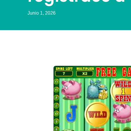
Junio 1, 2026