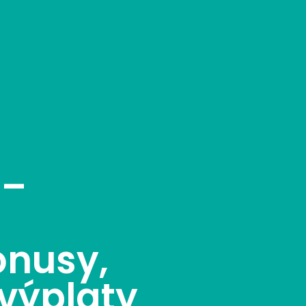
 –
onusy,
 výplaty