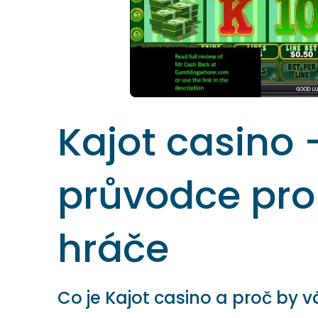
Kajot casino 
průvodce pro
hráče
Co je Kajot casino a proč by 