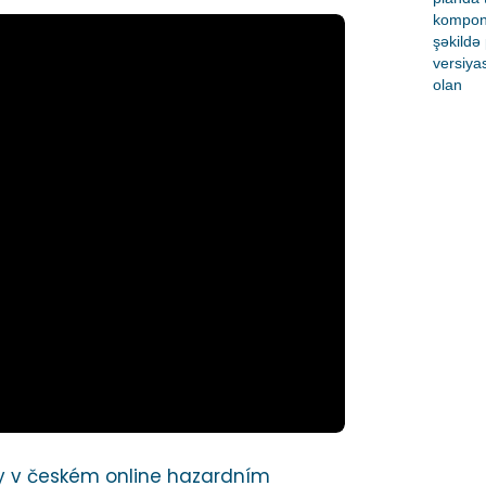
kompone
şəkildə
versiya
olan
ky v českém online hazardním