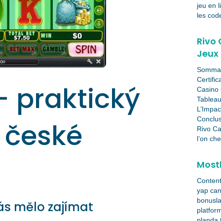
jeu en 
les code
Rivo 
Jeux
Sommair
Certifi
– praktický
Casino 
Tableau
L’Impact
Conclus
 české
Rivo Ca
l’on ch
Mostb
Content
yap can
bonusla
vás mělo zajímat
platfor
planda 