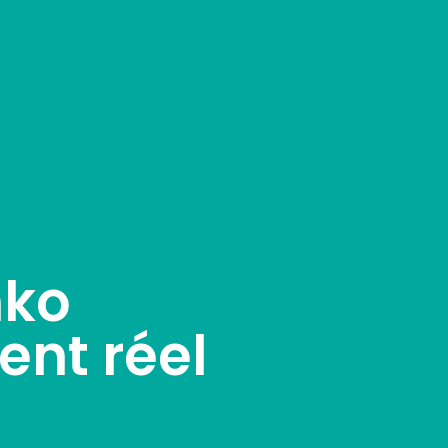
nko
ent réel