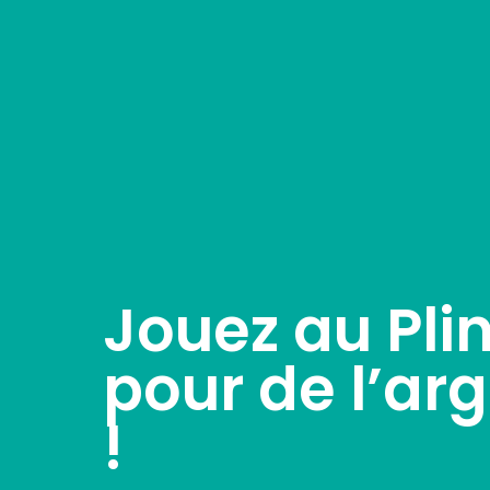
Jouez au Pli
pour de l’arg
!