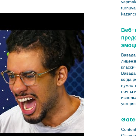
yapmala
turnuva
kazancı
Веб-к
пред
эмоц
Вавада
лиценз
класси
Вавада
когда р
нужно 
почты и
использ
ускоря
Gate
Content
Olympus