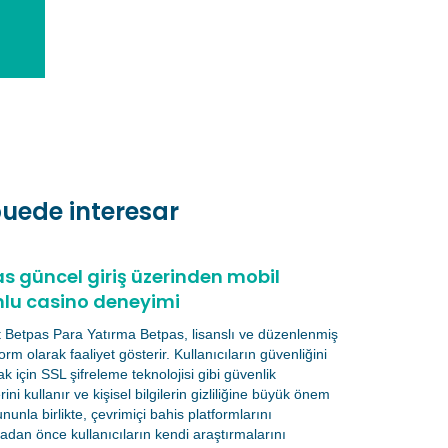
puede interesar
s güncel giriş üzerinden mobil
lu casino deneyimi
 Betpas Para Yatırma Betpas, lisanslı ve düzenlenmiş
form olarak faaliyet gösterir. Kullanıcıların güvenliğini
 için SSL şifreleme teknolojisi gibi güvenlik
ini kullanır ve kişisel bilgilerin gizliliğine büyük önem
ununla birlikte, çevrimiçi bahis platformlarını
adan önce kullanıcıların kendi araştırmalarını