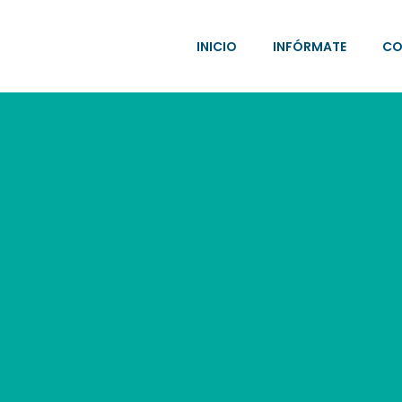
INICIO
INFÓRMATE
CO