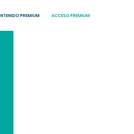
NTENIDO PREMIUM
ACCESO PREMIUM