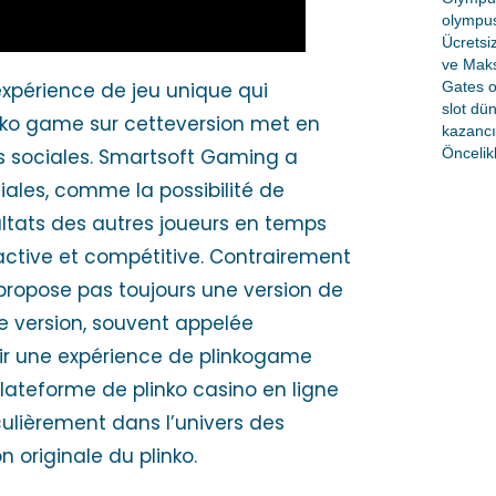
olympus
Ücretsi
ve Maks
Gates o
eexpérience de jeu unique qui
slot dü
inko game sur cetteversion met en
kazancın
Öncelik
és sociales. Smartsoft Gaming a
ales, comme la possibilité de
sultats des autres joueurs en temps
ractive et compétitive. Contrairement
propose pas toujours une version de
e version, souvent appelée
frir une expérience de plinkogame
plateforme de plinko casino en ligne
ulièrement dans l’univers des
 originale du plinko.