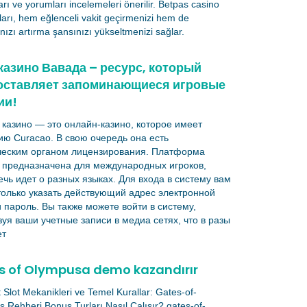
rı ve yorumları incelemeleri önerilir. Betpas casino
ları, hem eğlenceli vakit geçirmenizi hem de
nızı artırma şansınızı yükseltmenizi sağlar.
азино Вавада – ресурс, который
оставляет запоминающиеся игровые
ии!
 казино — это онлайн-казино, которое имеет
ию Curacao. В свою очередь она есть
ческим органом лицензирования. Платформа
 предназначена для международных игроков,
ечь идет о разных языках. Для входа в систему вам
только указать действующий адрес электронной
 пароль. Вы также можете войти в систему,
уя ваши учетные записи в медиа сетях, что в разы
ет
s of Olympusa demo kazandırır
 Slot Mekanikleri ve Temel Kurallar: Gates-of-
 Rehberi Bonus Turları Nasıl Çalışır? gates-of-