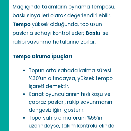
Maç içinde takımların oynama temposu,
baskı sinyalleri olarak değerlendirilebilir.
Tempo
yüksek olduğunda, top uzun
paslarla sahayı kontrol eder;
Baskı
ise
rakibi savunma hatalarına zorlar.
Tempo Okuma İpuçları
Topun orta sahada kalma süresi
%30’un altındaysa, yüksek tempo
işareti demektir.
Kanat oyuncularının hızlı koşu ve
çapraz pasları, rakip savunmanın
dengesizliğini gösterir.
Topa sahip olma oranı %55’in
üzerindeyse, takım kontrolü elinde