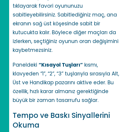
tıklayarak favori oyununuzu
sabitleyebilirsiniz. Sabitlediğiniz maç, ana
ekranın sağ üst köşesinde sabit bir
kutucukta kalır. Böylece diğer maçları da
izlerken, seçtiğiniz oyunun oran değişimini
kaybetmezsiniz.
Paneldeki
“Kısayol Tuşları”
kısmı,
klavyeden “1”, “2”, “3” tuşlarıyla sırasıyla Alt,
Üst ve Handikap pazarını aktive eder. Bu
özellik, hızlı karar almanız gerektiğinde
büyük bir zaman tasarrufu sağlar.
Tempo ve Baskı Sinyallerini
Okuma