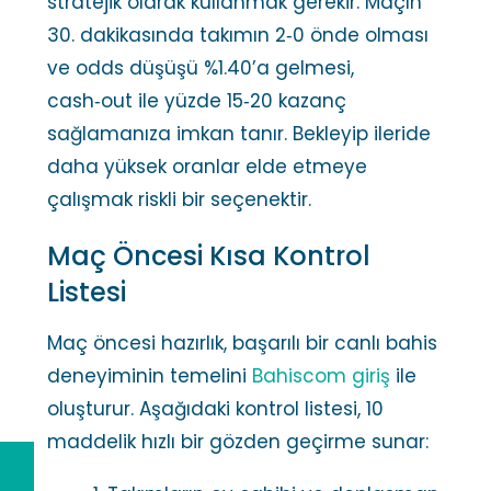
stratejik olarak kullanmak gerekir. Maçın
30. dakikasında takımın 2‑0 önde olması
ve odds düşüşü %1.40’a gelmesi,
cash‑out ile yüzde 15‑20 kazanç
sağlamanıza imkan tanır. Bekleyip ileride
daha yüksek oranlar elde etmeye
çalışmak riskli bir seçenektir.
Maç Öncesi Kısa Kontrol
Listesi
Maç öncesi hazırlık, başarılı bir canlı bahis
deneyiminin temelini
Bahiscom giriş
ile
oluşturur. Aşağıdaki kontrol listesi, 10
maddelik hızlı bir gözden geçirme sunar: