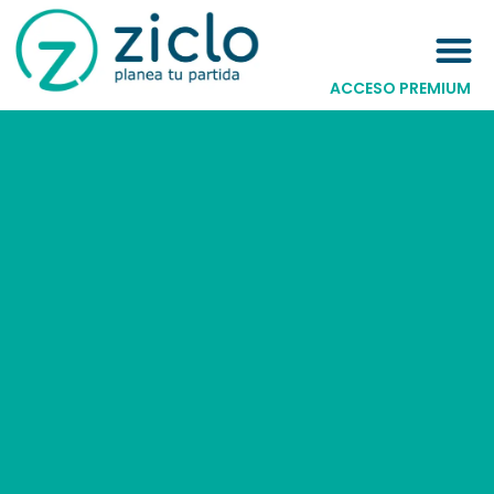
ACCESO PREMIUM