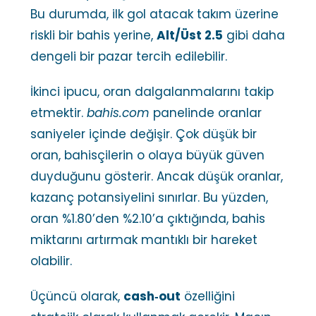
Bu durumda, ilk gol atacak takım üzerine
riskli bir bahis yerine,
Alt/Üst 2.5
gibi daha
dengeli bir pazar tercih edilebilir.
İkinci ipucu, oran dalgalanmalarını takip
etmektir.
bahis.com
panelinde oranlar
saniyeler içinde değişir. Çok düşük bir
oran, bahisçilerin o olaya büyük güven
duyduğunu gösterir. Ancak düşük oranlar,
kazanç potansiyelini sınırlar. Bu yüzden,
oran %1.80’den %2.10’a çıktığında, bahis
miktarını artırmak mantıklı bir hareket
olabilir.
Üçüncü olarak,
cash‑out
özelliğini