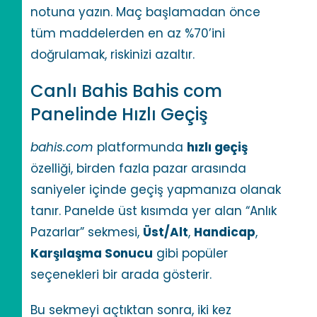
notuna yazın. Maç başlamadan önce
tüm maddelerden en az %70’ini
doğrulamak, riskinizi azaltır.
Canlı Bahis Bahis com
Panelinde Hızlı Geçiş
bahis.com
platformunda
hızlı geçiş
özelliği, birden fazla pazar arasında
saniyeler içinde geçiş yapmanıza olanak
tanır. Panelde üst kısımda yer alan “Anlık
Pazarlar” sekmesi,
Üst/Alt
,
Handicap
,
Karşılaşma Sonucu
gibi popüler
seçenekleri bir arada gösterir.
Bu sekmeyi açtıktan sonra, iki kez