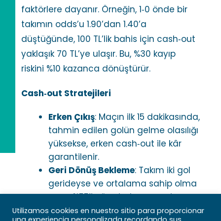
faktörlere dayanır. Örneğin, 1‑0 önde bir
takımın odds’u 1.90’dan 1.40’a
düştüğünde, 100 TL’lik bahis için cash‑out
yaklaşık 70 TL’ye ulaşır. Bu, %30 kayıp
riskini %10 kazanca dönüştürür.
Cash‑out Stratejileri
Erken Çıkış
: Maçın ilk 15 dakikasında,
tahmin edilen golün gelme olasılığı
yüksekse, erken cash‑out ile kâr
garantilenir.
Geri Dönüş Bekleme
: Takım iki gol
gerideyse ve ortalama sahip olma
oranı %55’in üzerindeyse, geri
dönüş ihtimali yüksek olabilir;
Utilizamos cookies en nuestro sitio para proporcionar
una experiencia personalizada recordando sus