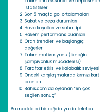
Takımların ev‑sahibi ve deplasman
istatistikleri
Son 5 maçta gol ortalamaları
Sakat ve ceza durumları
Hava koşulları ve saha tipi
Hakem performans puanları
Oran trendleri ve başlangıç
değerleri
Takım motivasyonu (örneğin,
şampiyonluk mücadelesi)
Taraftar etkisi ve kalabalık seviyesi
Önceki karşılaşmalarda kırmızı kart
oranları
Bahis.com’da oylanan “en çok
seçilen sonuç”
Bu maddeleri bir kağıda ya da telefon