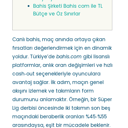
Bahis Şirketi Bahis com ile TL
Bütçe ve Öz Sınırlar
Canlı bahis, maç anında ortaya çıkan
fırsatları değerlendirmek için en dinamik
yoldur. Türkiye’de
bahis.com
gibi lisanslı
platformlar, anlık oran değişimleri ve hızlı
cash‑out seçenekleriyle oyunculara
avantaj sağlar. İlk adım, maçın genel
akışını izlemek ve takımların form
durumunu anlamaktır. Örneğin, bir Süper
Lig derbisi öncesinde iki takımın son beş
maçındaki beraberlik oranları %45‑%55
arasındaysa, eşit bir mücadele beklenir.