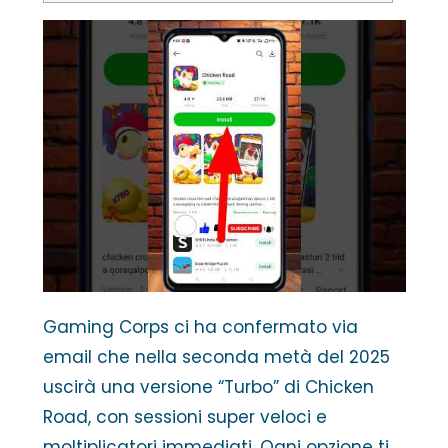
Gaming Corps ci ha confermato via
email che nella seconda metà del 2025
uscirà una versione “Turbo” di Chicken
Road, con sessioni super veloci e
moltiplicatori immediati. Ogni opzione ti