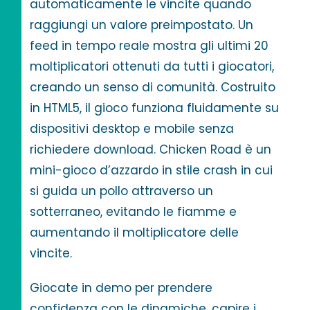
automaticamente le vincite quando
raggiungi un valore preimpostato. Un
feed in tempo reale mostra gli ultimi 20
moltiplicatori ottenuti da tutti i giocatori,
creando un senso di comunità. Costruito
in HTML5, il gioco funziona fluidamente su
dispositivi desktop e mobile senza
richiedere download. Chicken Road è un
mini-gioco d’azzardo in stile crash in cui
si guida un pollo attraverso un
sotterraneo, evitando le fiamme e
aumentando il moltiplicatore delle
vincite.
Giocate in demo per prendere
confidenza con le dinamiche, capire i