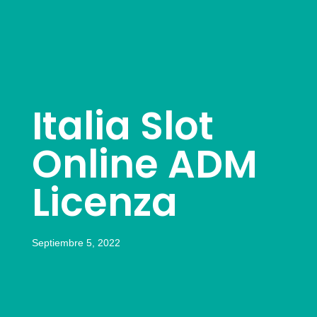
Italia Slot
Online ADM
Licenza
Septiembre 5, 2022