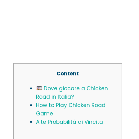
Content
Dove giocare a Chicken
Road in Italia?
How to Play Chicken Road
Game
Alte Probabilità di Vincita