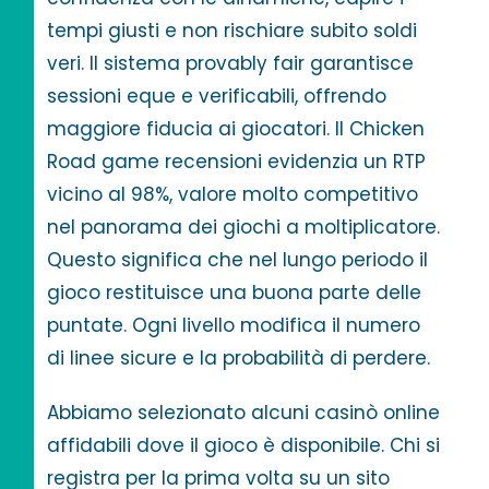
tempi giusti e non rischiare subito soldi
veri. Il sistema provably fair garantisce
sessioni eque e verificabili, offrendo
maggiore fiducia ai giocatori. Il Chicken
Road game recensioni evidenzia un RTP
vicino al 98%, valore molto competitivo
nel panorama dei giochi a moltiplicatore.
Questo significa che nel lungo periodo il
gioco restituisce una buona parte delle
puntate. Ogni livello modifica il numero
di linee sicure e la probabilità di perdere.
Abbiamo selezionato alcuni casinò online
affidabili dove il gioco è disponibile. Chi si
registra per la prima volta su un sito