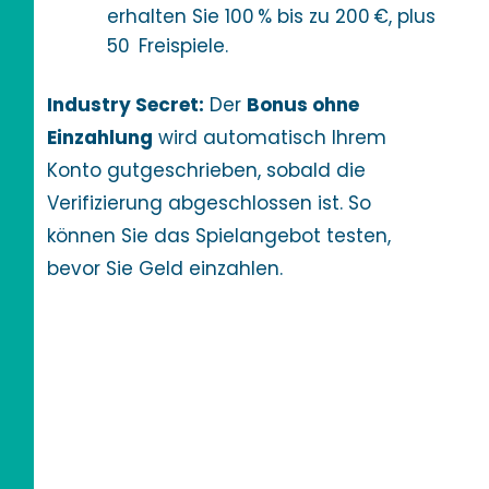
erhalten Sie 100 % bis zu 200 €, plus
50 Freispiele.
Industry Secret:
Der
Bonus ohne
Einzahlung
wird automatisch Ihrem
Konto gutgeschrieben, sobald die
Verifizierung abgeschlossen ist. So
können Sie das Spielangebot testen,
bevor Sie Geld einzahlen.
Schnellstart
für