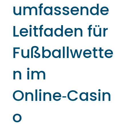
umfassende
Leitfaden für
Fußballwette
n im
Online‑Casin
o