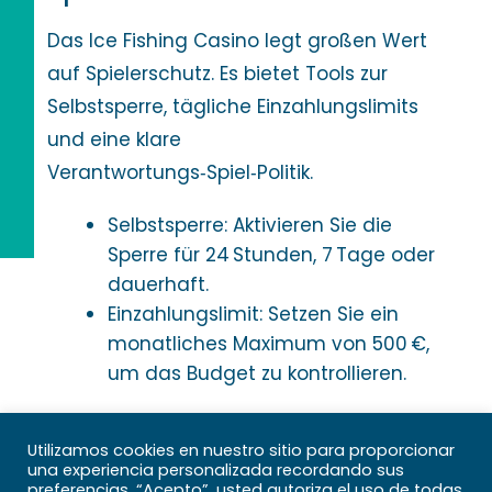
Das Ice Fishing Casino legt großen Wert
auf Spielerschutz. Es bietet Tools zur
Selbstsperre, tägliche Einzahlungslimits
und eine klare
Verantwortungs‑Spiel‑Politik.
Selbstsperre: Aktivieren Sie die
Sperre für 24 Stunden, 7 Tage oder
dauerhaft.
Einzahlungslimit: Setzen Sie ein
monatliches Maximum von 500 €,
um das Budget zu kontrollieren.
Expert Advice: Überprüfen Sie regelmäßig
Utilizamos cookies en nuestro sitio para proporcionar
Ihre Wettstatistik im Dashboard. So
una experiencia personalizada recordando sus
preferencias. “Acepto”, usted autoriza el uso de todas