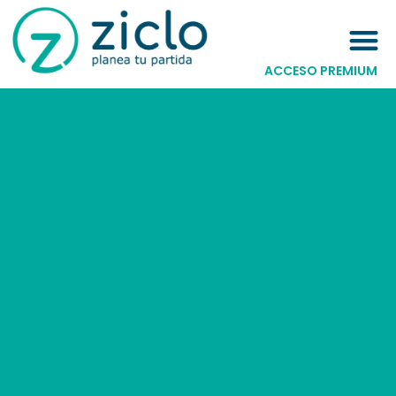
ACCESO PREMIUM