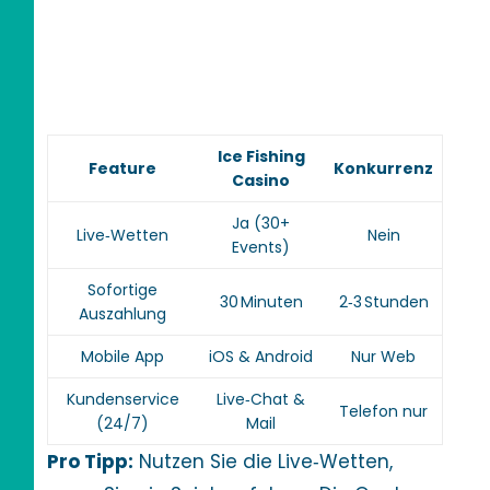
besonders?
Ice Fishing
Feature
Konkurrenz
Casino
Ja (30+
Live‑Wetten
Nein
Events)
Sofortige
30 Minuten
2‑3 Stunden
Auszahlung
Mobile App
iOS & Android
Nur Web
Kundenservice
Live‑Chat &
Telefon nur
(24/7)
Mail
Pro Tipp:
Nutzen Sie die Live‑Wetten,