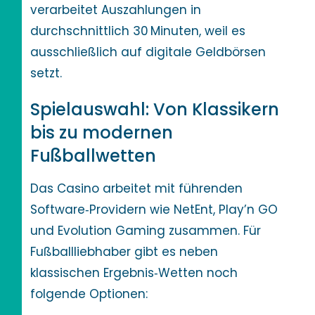
verarbeitet Auszahlungen in
durchschnittlich 30 Minuten, weil es
ausschließlich auf digitale Geldbörsen
setzt.
Spielauswahl: Von Klassikern
bis zu modernen
Fußballwetten
Das Casino arbeitet mit führenden
Software‑Providern wie NetEnt, Play’n GO
und Evolution Gaming zusammen. Für
Fußballliebhaber gibt es neben
klassischen Ergebnis‑Wetten noch
folgende Optionen: