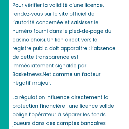
Pour vérifier la validité d’une licence,
rendez‑vous sur le site officiel de
l’autorité concernée et saisissez le
numéro fourni dans le pied‑de‑page du
casino choisi. Un lien direct vers le
registre public doit apparaître ; l’absence
de cette transparence est
immédiatement signalée par
Basketnews.Net comme un facteur
négatif majeur.
La régulation influence directement la
protection financière : une licence solide
oblige l’opérateur à séparer les fonds
joueurs dans des comptes bancaires