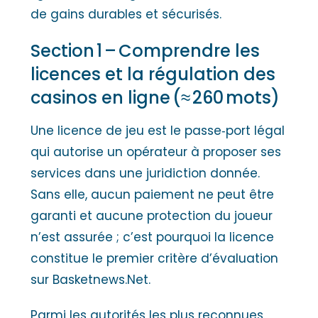
de gains durables et sécurisés.
Section 1 – Comprendre les
licences et la régulation des
casinos en ligne (≈ 260 mots)
Une licence de jeu est le passe‑port légal
qui autorise un opérateur à proposer ses
services dans une juridiction donnée.
Sans elle, aucun paiement ne peut être
garanti et aucune protection du joueur
n’est assurée ; c’est pourquoi la licence
constitue le premier critère d’évaluation
sur Basketnews.Net.
Parmi les autorités les plus reconnues