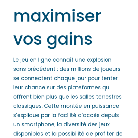
maximiser
vos gains
Le jeu en ligne connaît une explosion
sans précédent : des millions de joueurs
se connectent chaque jour pour tenter
leur chance sur des plateformes qui
offrent bien plus que les salles terrestres
classiques. Cette montée en puissance
s’explique par la facilité d’accès depuis
un smartphone, la diversité des jeux
disponibles et la possibilité de profiter de