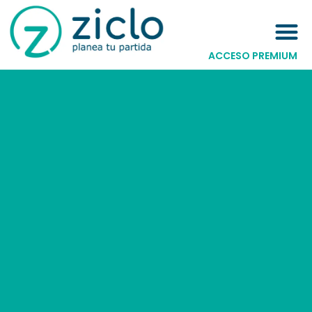
ACCESO PREMIUM