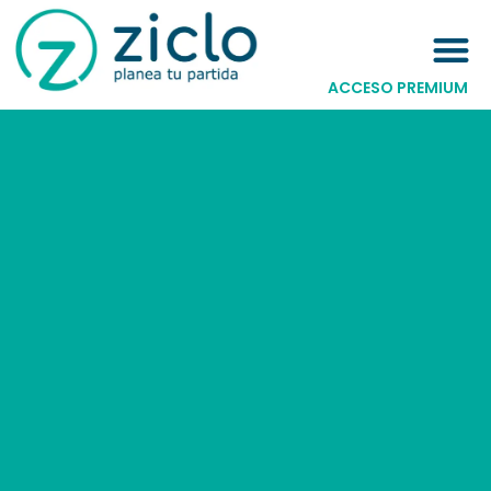
ACCESO PREMIUM