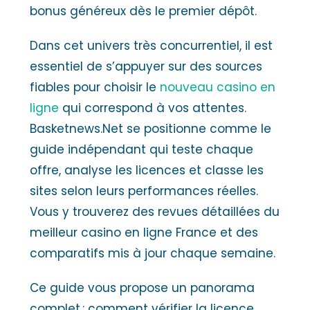
bonus généreux dès le premier dépôt.
Dans cet univers très concurrentiel, il est
essentiel de s’appuyer sur des sources
fiables pour choisir le
nouveau casino en
ligne
qui correspond à vos attentes.
Basketnews.Net se positionne comme le
guide indépendant qui teste chaque
offre, analyse les licences et classe les
sites selon leurs performances réelles.
Vous y trouverez des revues détaillées du
meilleur casino en ligne France et des
comparatifs mis à jour chaque semaine.
Ce guide vous propose un panorama
complet : comment vérifier la licence