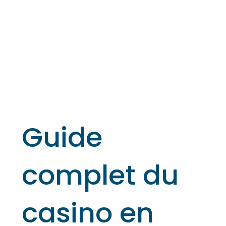
Guide
complet du
casino en