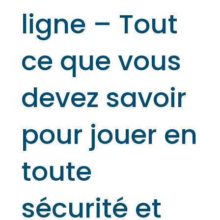
ligne – Tout
ce que vous
devez savoir
pour jouer en
toute
sécurité et