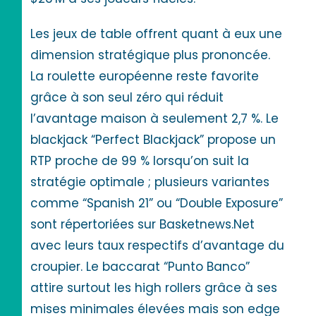
Les jeux de table offrent quant à eux une
dimension stratégique plus prononcée.
La roulette européenne reste favorite
grâce à son seul zéro qui réduit
l’avantage maison à seulement 2,7 %. Le
blackjack “Perfect Blackjack” propose un
RTP proche de 99 % lorsqu’on suit la
stratégie optimale ; plusieurs variantes
comme “Spanish 21” ou “Double Exposure”
sont répertoriées sur Basketnews.Net
avec leurs taux respectifs d’avantage du
croupier. Le baccarat “Punto Banco”
attire surtout les high rollers grâce à ses
mises minimales élevées mais son edge