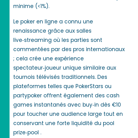
minime (<1%).
Le poker en ligne a connu une
renaissance grâce aux salles
live‑streaming où les parties sont
commentées par des pros internationaux
; cela crée une expérience
spectateur‑joueur unique similaire aux
tournois télévisés traditionnels. Des
plateformes telles que PokerStars ou
partypoker offrent également des cash
games instantanés avec buy‑in dès €10
pour toucher une audience large tout en
conservant une forte liquidité du pool
prize‑pool .