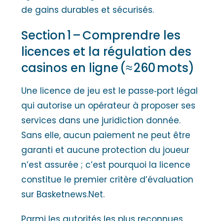
de gains durables et sécurisés.
Section 1 – Comprendre les
licences et la régulation des
casinos en ligne (≈ 260 mots)
Une licence de jeu est le passe‑port légal
qui autorise un opérateur à proposer ses
services dans une juridiction donnée.
Sans elle, aucun paiement ne peut être
garanti et aucune protection du joueur
n’est assurée ; c’est pourquoi la licence
constitue le premier critère d’évaluation
sur Basketnews.Net.
Parmi les autorités les plus reconnues