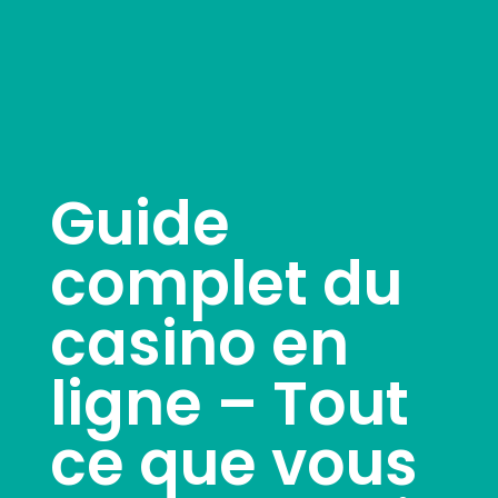
Guide
complet du
casino en
ligne – Tout
ce que vous