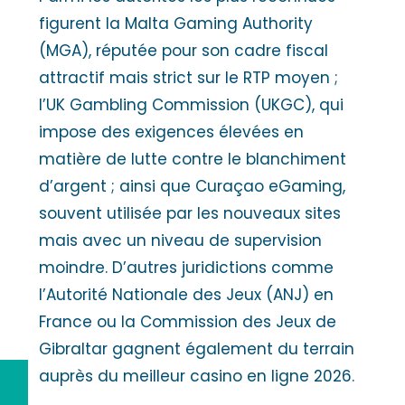
figurent la Malta Gaming Authority
(MGA), réputée pour son cadre fiscal
attractif mais strict sur le RTP moyen ;
l’UK Gambling Commission (UKGC), qui
impose des exigences élevées en
matière de lutte contre le blanchiment
d’argent ; ainsi que Curaçao eGaming,
souvent utilisée par les nouveaux sites
mais avec un niveau de supervision
moindre. D’autres juridictions comme
l’Autorité Nationale des Jeux (ANJ) en
France ou la Commission des Jeux de
Gibraltar gagnent également du terrain
auprès du meilleur casino en ligne 2026.