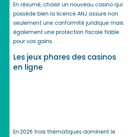
En résumé, choisir un nouveau casino qui
possède bien la licence ANJ assure non
seulement une conformité juridique mais
également une protection fiscale fiable
pour vos gains.
Les jeux phares des casinos
en ligne
Machines à
sous vidéo
En 2026 trois thématiques dominent le