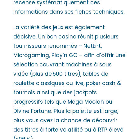
recense systématiquement ces
informations dans ses fiches techniques.
La variété des jeux est également
décisive. Un bon casino réunit plusieurs
fournisseurs renommés – NetEnt,
Microgaming, Play’n GO – afin d’offrir une
sélection couvrant machines à sous
vidéo (plus de 500 titres), tables de
roulette classiques ou live, poker cash &
tournois ainsi que des jackpots
progressifs tels que Mega Moolah ou
Divine Fortune. Plus la palette est large,
plus vous avez la chance de découvrir
des titres à forte volatilité ou à RTP élevé