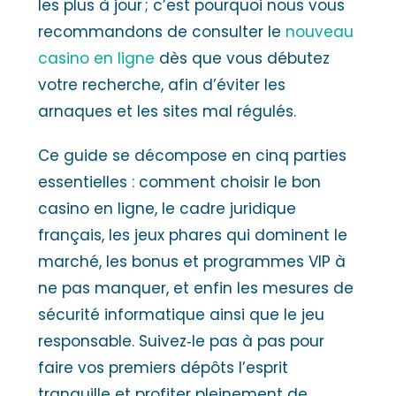
les plus à jour ; c’est pourquoi nous vous
recommandons de consulter le
nouveau
casino en ligne
dès que vous débutez
votre recherche, afin d’éviter les
arnaques et les sites mal régulés.
Ce guide se décompose en cinq parties
essentielles : comment choisir le bon
casino en ligne, le cadre juridique
français, les jeux phares qui dominent le
marché, les bonus et programmes VIP à
ne pas manquer, et enfin les mesures de
sécurité informatique ainsi que le jeu
responsable. Suivez‑le pas à pas pour
faire vos premiers dépôts l’esprit
tranquille et profiter pleinement de