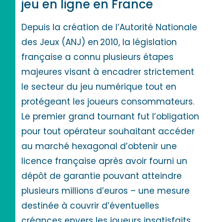
jeu en ligne en France
Depuis la création de l’Autorité Nationale
des Jeux (ANJ) en 2010, la législation
française a connu plusieurs étapes
majeures visant à encadrer strictement
le secteur du jeu numérique tout en
protégeant les joueurs consommateurs.
Le premier grand tournant fut l’obligation
pour tout opérateur souhaitant accéder
au marché hexagonal d’obtenir une
licence française après avoir fourni un
dépôt de garantie pouvant atteindre
plusieurs millions d’euros – une mesure
destinée à couvrir d’éventuelles
créances envers les joueurs insatisfaits