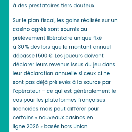
à des prestataires tiers douteux.
Sur le plan fiscal, les gains réalisés sur un
casino agréé sont soumis au
prélèvement libératoire unique fixé
à 30 % dès lors que le montant annuel
dépasse 1 500 €. Les joueurs doivent
déclarer leurs revenus issus du jeu dans
leur déclaration annuelle si ceux‑ci ne
sont pas déjà prélevés à la source par
l’opérateur – ce qui est généralement le
cas pour les plateformes françaises
licenciées mais peut différer pour
certains « nouveaux casinos en
ligne 2026 » basés hors Union