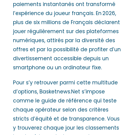
paiements instantanés ont transformé
l’expérience du joueur français. En 2026,
plus de six millions de Français déclarent
jouer régulièrement sur des plateformes
numériques, attirés par la diversité des
offres et par la possibilité de profiter d’un
divertissement accessible depuis un
smartphone ou un ordinateur fixe.
Pour s’y retrouver parmi cette multitude
d’options, Basketnews.Net s’impose
comme le guide de référence qui teste
chaque opérateur selon des critères
stricts d’équité et de transparence. Vous
y trouverez chaque jour les classements