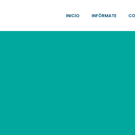
INICIO
INFÓRMATE
CO