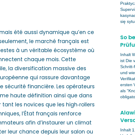
Praktyc
Supervi
kasynac
się syt
amais été aussi dynamique qu’en ce
So be
seulement, le marché français est
Prüf
estes à un véritable écosystème où
Inhalt 
 connectent chaque mois. Cette
ist Die
Schritt
ile, la diversification massive des
und wie
n européenne qui rassure davantage
Verifik
ersten 
e sécurité financière. Les opérateurs
als “Kn
me haute définition ainsi que dans
obligat
 tant les novices que les high‑rollers
Alaw
iques, l’État français renforce
Versc
mateurs afin d’instaurer un climat
Inhalt 
ter leur chance depuis leur salon ou