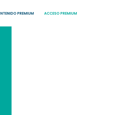
NTENIDO PREMIUM
ACCESO PREMIUM