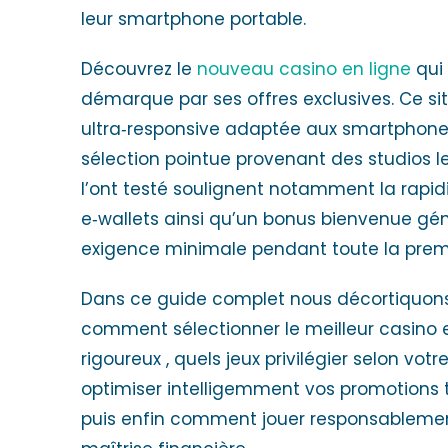
leur smartphone portable.
Découvrez le
nouveau casino en ligne
qui 
démarque par ses offres exclusives. Ce si
ultra‑responsive adaptée aux smartphones
sélection pointue provenant des studios 
l’ont testé soulignent notamment la rapid
e‑wallets ainsi qu’un bonus bienvenue gé
exigence minimale pendant toute la premiè
Dans ce guide complet nous décortiquons
comment sélectionner le meilleur casino e
rigoureux , quels jeux privilégier selon vo
optimiser intelligemment vos promotions t
puis enfin comment jouer responsablement a