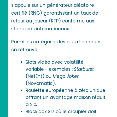
s’appuie sur un générateur aléatoire
certifié (RNG) garantissant un taux de
retour au joueur (RTP) conforme aux
standards internationaux.
Parmi les catégories les plus répandues
on retrouve :
Slots vidéo avec volatilité
variable – exemples :
Starburst
(NetEnt) ou
Mega Joker
(Novomatic).
Roulette européenne à zéro unique
offrant un avantage maison réduit
à 2 %.
Blackjack S17 où le croupier doit