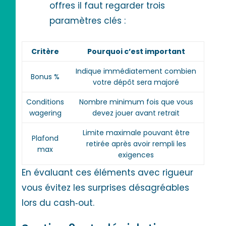
offres il faut regarder trois
paramètres clés :
Critère
Pourquoi c’est important
Indique immédiatement combien
Bonus %
votre dépôt sera majoré
Conditions
Nombre minimum fois que vous
wagering
devez jouer avant retrait
Limite maximale pouvant être
Plafond
retirée après avoir rempli les
max
exigences
En évaluant ces éléments avec rigueur
vous évitez les surprises désagréables
lors du cash‑out.