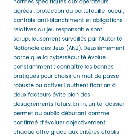
normes spécifiques aux opérateurs
agréés : protection du portefeuille joueur,
contrôle anti‑blanchiment et obligations
relatives au jeu responsable sont
scrupuleusement surveillés par l’Autorité
Nationale des Jeux (ANJ). Deuxièmement
parce que la cybersécurité évolue
constamment ; connaître les bonnes
pratiques pour choisir un mot de passe
robuste ou activer l’authentification à
deux facteurs évite bien des
désagréments futurs. Enfin, un tel dossier
permet au public débutant comme
confirmé d’évaluer objectivement
chaque offre grâce aux critères établis