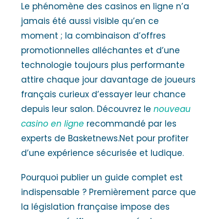
Le phénomène des casinos en ligne n’a
jamais été aussi visible qu’en ce
moment ; la combinaison d’offres
promotionnelles alléchantes et d’une
technologie toujours plus performante
attire chaque jour davantage de joueurs
français curieux d’essayer leur chance
depuis leur salon. Découvrez le
nouveau
casino en ligne
recommandé par les
experts de Basketnews.Net pour profiter
d’une expérience sécurisée et ludique.
Pourquoi publier un guide complet est
indispensable ? Premièrement parce que
la législation française impose des