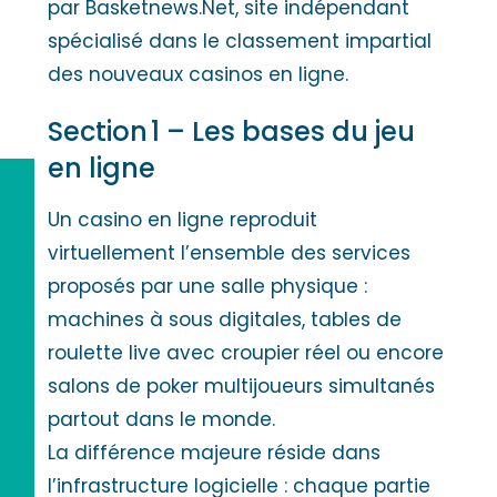
par Basketnews.Net, site indépendant
spécialisé dans le classement impartial
des nouveaux casinos en ligne.
Section 1 – Les bases du jeu
en ligne
Un casino en ligne reproduit
virtuellement l’ensemble des services
proposés par une salle physique :
machines à sous digitales, tables de
roulette live avec croupier réel ou encore
salons de poker multijoueurs simultanés
partout dans le monde.
La différence majeure réside dans
l’infrastructure logicielle : chaque partie