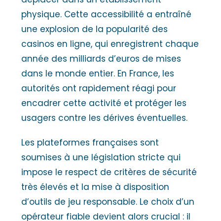
physique. Cette accessibilité a entraîné
une explosion de la popularité des
casinos en ligne, qui enregistrent chaque
année des milliards d’euros de mises
dans le monde entier. En France, les
autorités ont rapidement réagi pour
encadrer cette activité et protéger les
usagers contre les dérives éventuelles.
Les plateformes françaises sont
soumises à une législation stricte qui
impose le respect de critères de sécurité
très élevés et la mise à disposition
d’outils de jeu responsable. Le choix d’un
opérateur fiable devient alors crucial : il