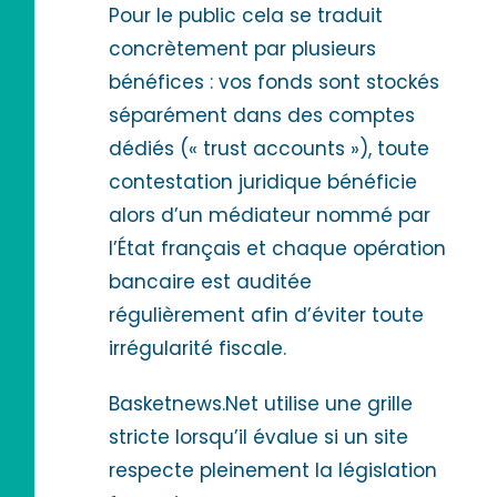
Pour le public cela se traduit
concrètement par plusieurs
bénéfices : vos fonds sont stockés
séparément dans des comptes
dédiés (« trust accounts »), toute
contestation juridique bénéficie
alors d’un médiateur nommé par
l’État français et chaque opération
bancaire est auditée
régulièrement afin d’éviter toute
irrégularité fiscale.
Basketnews.Net utilise une grille
stricte lorsqu’il évalue si un site
respecte pleinement la législation