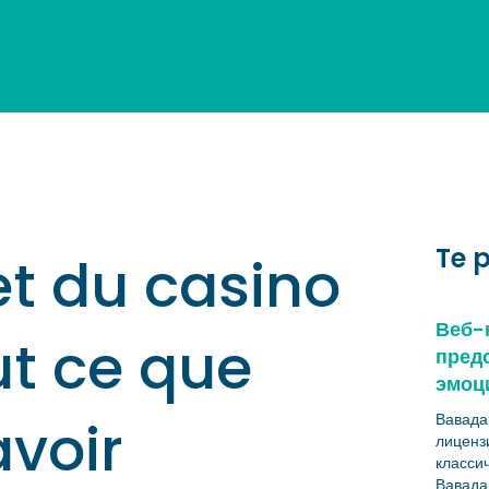
Te 
t du casino
Веб-к
ut ce que
пред
эмоц
voir
Вавада
лиценз
класси
Вавада