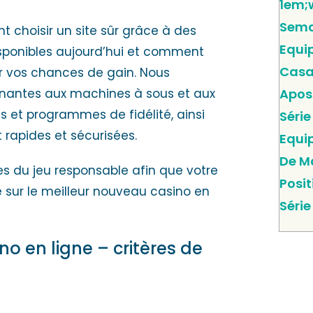
1em;w
Sema
 choisir un site sûr grâce à des
Equi
disponibles aujourd’hui et comment
Casa
er vos chances de gain. Nous
Apos
nantes aux machines à sous et aux
s et programmes de fidélité, ainsi
Série
rapides et sécurisées.
Equi
De M
es du jeu responsable afin que votre
Posi
le sur le meilleur nouveau casino en
Séri
no en ligne – critères de