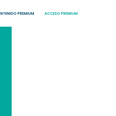
NTENIDO PREMIUM
ACCESO PREMIUM