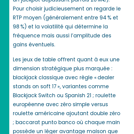
Pour choisir judicieusement on regarde le
RTP moyen (généralement entre 94 % et
98 %) et la volatilité qui détermine la
fréquence mais aussi l’amplitude des
gains éventuels.
Les jeux de table offrent quant à eux une
dimension stratégique plus marquée :
blackjack classique avec règle « dealer
stands on soft 17 », variantes comme
Blackjack Switch ou Spanish 21 ; roulette
européenne avec zéro simple versus
roulette américaine ajoutant double zéro
; baccarat punto banco où chaque main
possède un léger avantage maison que