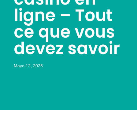
ligne – Tout
ce que vous
devez savoir
Mayo 12, 2025