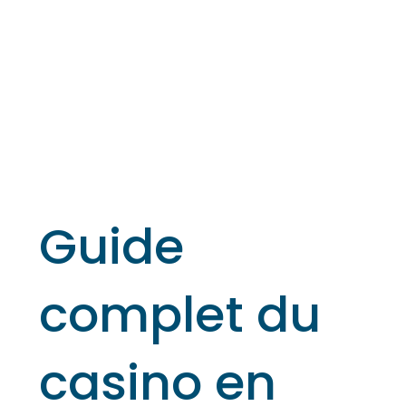
Guide
complet du
casino en