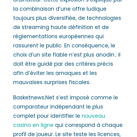
la combinaison d’une offre ludique
toujours plus diversifiée, de technologies
de streaming haute définition et de
réglementations européennes qui
rassurent le public. En conséquence, le
choix d’un site fiable n’est plus anodin ; il
doit être guidé par des critères précis
afin d’éviter les arnaques et les
mauvaises surprises fiscales.
Basketnews.Net s’est imposé comme le
comparateur indépendant le plus
complet pour identifier le
nouveau
casino en ligne
qui correspond à chaque
profil de joueur. Le site teste les licences,