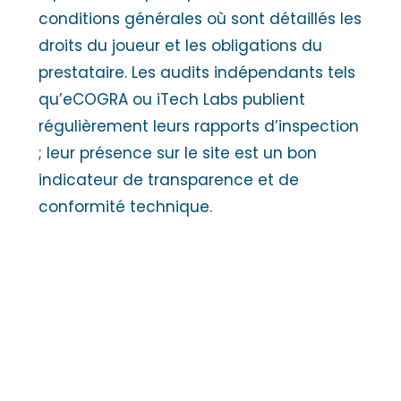
conditions générales où sont détaillés les
droits du joueur et les obligations du
prestataire. Les audits indépendants tels
qu’eCOGRA ou iTech Labs publient
régulièrement leurs rapports d’inspection
; leur présence sur le site est un bon
indicateur de transparence et de
conformité technique.
La différence
entre une