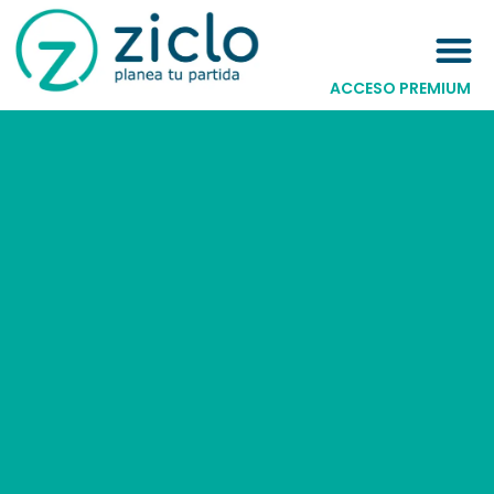
ACCESO PREMIUM