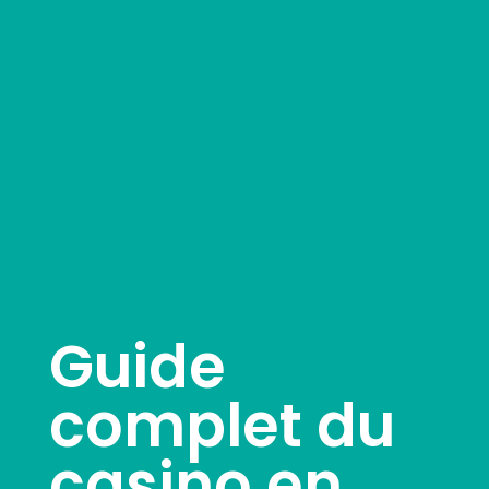
Guide
complet du
casino en