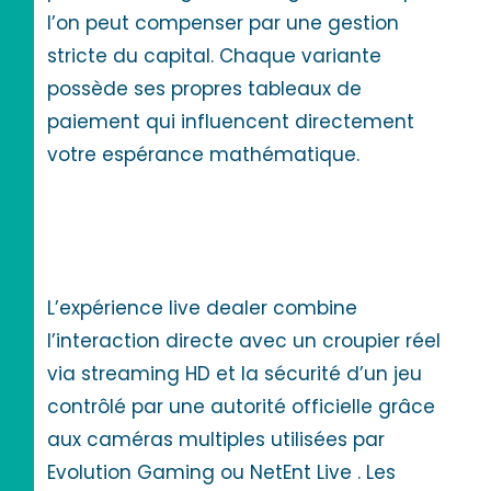
l’on peut compenser par une gestion
stricte du capital. Chaque variante
possède ses propres tableaux de
paiement qui influencent directement
votre espérance mathématique.​
Live dealer
L’expérience live dealer combine
l’interaction directe avec un croupier réel
via streaming HD et la sécurité d’un jeu
contrôlé par une autorité officielle grâce
aux caméras multiples utilisées par
Evolution Gaming ou NetEnt Live . Les