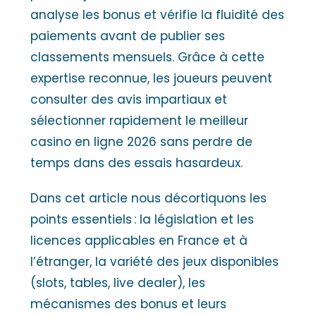
analyse les bonus et vérifie la fluidité des
paiements avant de publier ses
classements mensuels. Grâce à cette
expertise reconnue, les joueurs peuvent
consulter des avis impartiaux et
sélectionner rapidement le meilleur
casino en ligne 2026 sans perdre de
temps dans des essais hasardeux.
Dans cet article nous décortiquons les
points essentiels : la législation et les
licences applicables en France et à
l’étranger, la variété des jeux disponibles
(slots, tables, live dealer), les
mécanismes des bonus et leurs