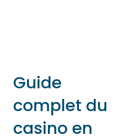
Guide
complet du
casino en