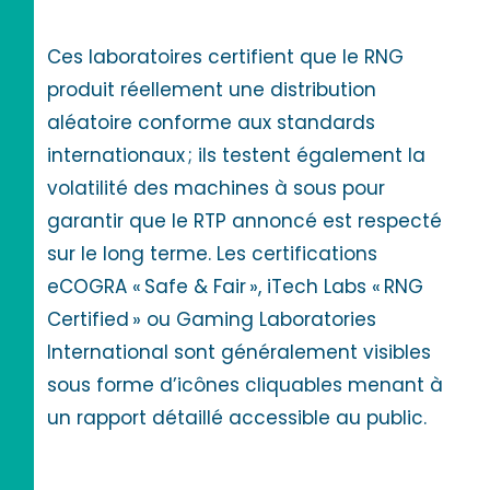
Ces laboratoires certifient que le RNG
produit réellement une distribution
aléatoire conforme aux standards
internationaux ; ils testent également la
volatilité des machines à sous pour
garantir que le RTP annoncé est respecté
sur le long terme. Les certifications
eCOGRA « Safe & Fair », iTech Labs « RNG
Certified » ou Gaming Laboratories
International sont généralement visibles
sous forme d’icônes cliquables menant à
un rapport détaillé accessible au public.
Tableau comparatif des