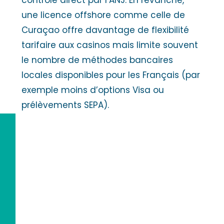
contrôle direct par l’ANJ. En revanche,
une licence offshore comme celle de
Curaçao offre davantage de flexibilité
tarifaire aux casinos mais limite souvent
le nombre de méthodes bancaires
locales disponibles pour les Français (par
exemple moins d’options Visa ou
prélèvements SEPA).
Le rôle des
organismes
de test tiers