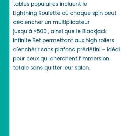
tables populaires incluent le
Lightning Roulette où chaque spin peut
déclencher un multiplicateur
jusqu’à ×500 , ainsi que le Blackjack
Infinite Bet permettant aux high rollers
d’enchérir sans plafond prédéfini – idéal
pour ceux qui cherchent l’immersion
totale sans quitter leur salon.
Paris sportifs
& jeux
hybrides