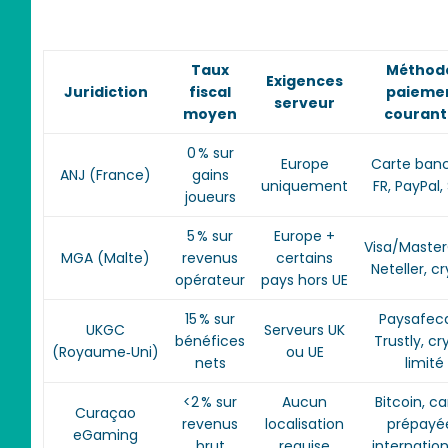
principales licences
Taux
Méthod
Exigences
Juridiction
fiscal
paieme
serveur
moyen
courant
0 % sur
Europe
Carte banc
ANJ (France)
gains
uniquement
FR, PayPal, S
joueurs
5 % sur
Europe +
Visa/Master
MGA (Malte)
revenus
certains
Neteller, c
opérateur
pays hors UE
15 % sur
Paysafeca
UKGC
Serveurs UK
bénéfices
Trustly, cr
(Royaume‑Uni)
ou UE
nets
limité
<2 % sur
Aucun
Bitcoin, ca
Curaçao
revenus
localisation
prépayé
eGaming
brut
requise
internatio