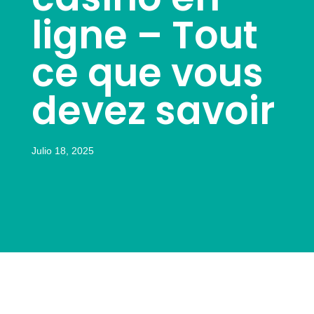
ligne – Tout
ce que vous
devez savoir
Julio 18, 2025