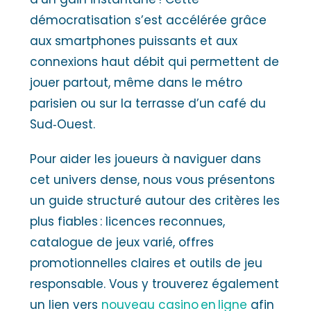
démocratisation s’est accélérée grâce
aux smartphones puissants et aux
connexions haut débit qui permettent de
jouer partout, même dans le métro
parisien ou sur la terrasse d’un café du
Sud‑Ouest.
Pour aider les joueurs à naviguer dans
cet univers dense, nous vous présentons
un guide structuré autour des critères les
plus fiables : licences reconnues,
catalogue de jeux varié, offres
promotionnelles claires et outils de jeu
responsable. Vous y trouverez également
un lien vers
nouveau casino en ligne
afin