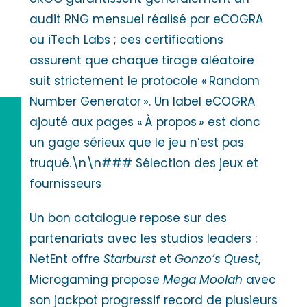
audit RNG mensuel réalisé par eCOGRA
ou iTech Labs ; ces certifications
assurent que chaque tirage aléatoire
suit strictement le protocole « Random
Number Generator ». Un label eCOGRA
ajouté aux pages « À propos » est donc
un gage sérieux que le jeu n’est pas
truqué.\n\n### Sélection des jeux et
fournisseurs
Un bon catalogue repose sur des
partenariats avec les studios leaders :
NetEnt offre
Starburst
et
Gonzo’s Quest
,
Microgaming propose
Mega Moolah
avec
son jackpot progressif record de plusieurs