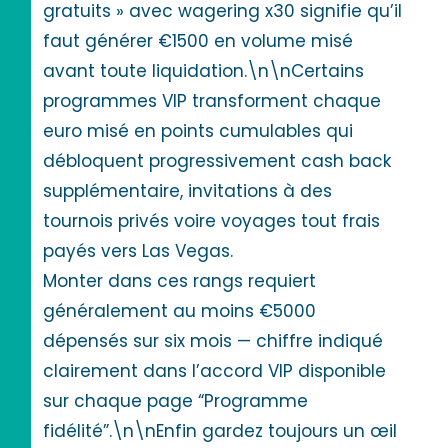
gratuits » avec wagering x30 signifie qu’il
faut générer €1500 en volume misé
avant toute liquidation.\n\nCertains
programmes VIP transforment chaque
euro misé en points cumulables qui
débloquent progressivement cash back
supplémentaire, invitations à des
tournois privés voire voyages tout frais
payés vers Las Vegas.
Monter dans ces rangs requiert
généralement au moins €5000
dépensés sur six mois — chiffre indiqué
clairement dans l’accord VIP disponible
sur chaque page “Programme
fidélité”.\n\nEnfin gardez toujours un œil