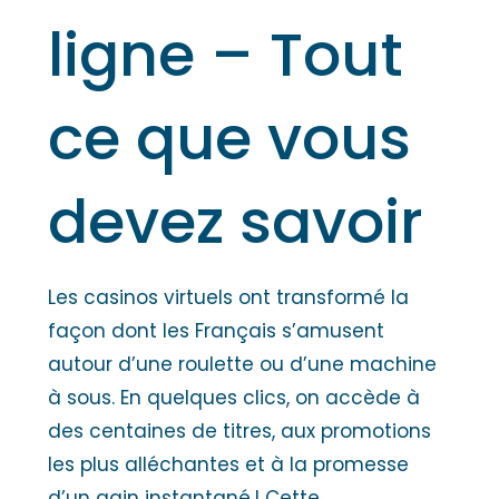
ligne – Tout
ce que vous
devez savoir
Les casinos virtuels ont transformé la
façon dont les Français s’amusent
autour d’une roulette ou d’une machine
à sous. En quelques clics, on accède à
des centaines de titres, aux promotions
les plus alléchantes et à la promesse
d’un gain instantané ! Cette