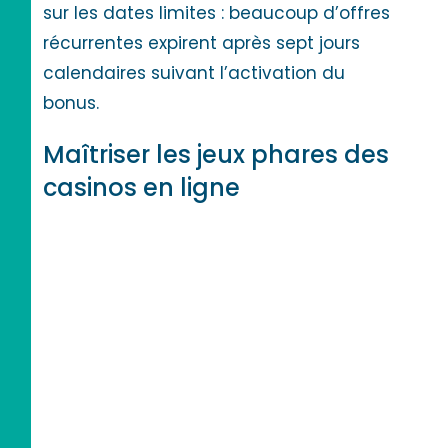
sur les dates limites : beaucoup d’offres
récurrentes expirent après sept jours
calendaires suivant l’activation du
bonus.
Maîtriser les jeux phares des
casinos en ligne
Les
machines à
sous