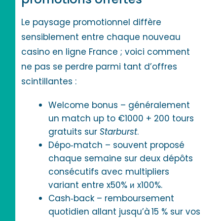
Le paysage promotionnel diffère
sensiblement entre chaque nouveau
casino en ligne France ; voici comment
ne pas se perdre parmi tant d’offres
scintillantes :
Welcome bonus – généralement
un match up to €1000 + 200 tours
gratuits sur
Starburst
.
Dépo‑match – souvent proposé
chaque semaine sur deux dépôts
consécutifs avec multipliers
variant entre x50% и x100%.
Cash‑back – remboursement
quotidien allant jusqu’à 15 % sur vos