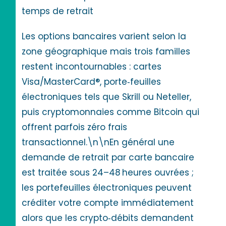
temps de retrait
Les options bancaires varient selon la
zone géographique mais trois familles
restent incontournables : cartes
Visa/MasterCard®, porte‑feuilles
électroniques tels que Skrill ou Neteller,
puis cryptomonnaies comme Bitcoin qui
offrent parfois zéro frais
transactionnel.\n\nEn général une
demande de retrait par carte bancaire
est traitée sous 24–48 heures ouvrées ;
les portefeuilles électroniques peuvent
créditer votre compte immédiatement
alors que les crypto‑débits demandent