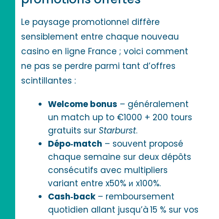
Le paysage promotionnel diffère
sensiblement entre chaque nouveau
casino en ligne France ; voici comment
ne pas se perdre parmi tant d’offres
scintillantes :
Welcome bonus
– généralement
un match up to €1000 + 200 tours
gratuits sur
Starburst
.
Dépo‑match
– souvent proposé
chaque semaine sur deux dépôts
consécutifs avec multipliers
variant entre x50% и x100%.
Cash‑back
– remboursement
quotidien allant jusqu’à 15 % sur vos