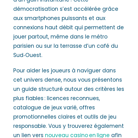
démocratisation s’est accélérée grâce
aux smartphones puissants et aux
connexions haut débit qui permettent de
jouer partout, même dans le métro
parisien ou sur la terrasse d’un café du
Sud‑Ouest.
Pour aider les joueurs à naviguer dans
cet univers dense, nous vous présentons
un guide structuré autour des critères les
plus fiables : licences reconnues,
catalogue de jeux varié, offres
promotionnelles claires et outils de jeu
responsable. Vous y trouverez également
un lien vers
nouveau casino en ligne
afin