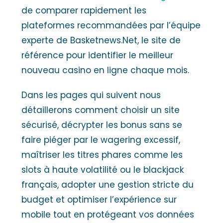
de comparer rapidement les
plateformes recommandées par l’équipe
experte de Basketnews.Net, le site de
référence pour identifier le meilleur
nouveau casino en ligne chaque mois.
Dans les pages qui suivent nous
détaillerons comment choisir un site
sécurisé, décrypter les bonus sans se
faire piéger par le wagering excessif,
maîtriser les titres phares comme les
slots à haute volatilité ou le blackjack
français, adopter une gestion stricte du
budget et optimiser l’expérience sur
mobile tout en protégeant vos données