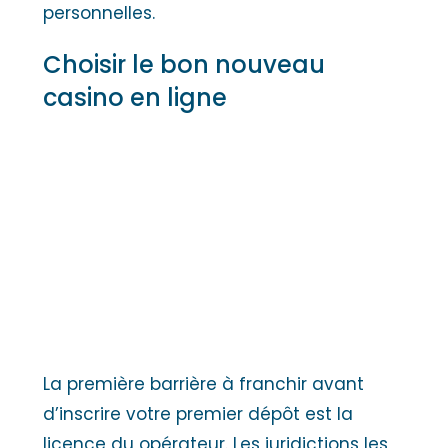
personnelles.
Choisir le bon nouveau
casino en ligne
Critères de
licence et
régulation
La première barrière à franchir avant
d’inscrire votre premier dépôt est la
licence du opérateur. Les juridictions les